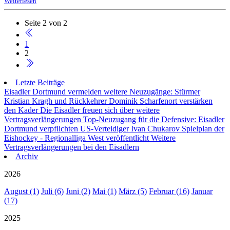
Weiterlesen
Seite 2 von 2
1
2
Letzte Beiträge
Eisadler Dortmund vermelden weitere Neuzugänge: Stürmer
Kristian Kragh und Rückkehrer Dominik Scharfenort verstärken
den Kader
Die Eisadler freuen sich über weitere
Vertragsverlängerungen
Top-Neuzugang für die Defensive: Eisadler
Dortmund verpflichten US-Verteidiger Ivan Chukarov
Spielplan der
Eishockey - Regionalliga West veröffentlicht
Weitere
Vertragsverlängerungen bei den Eisadlern
Archiv
2026
August (1)
Juli (6)
Juni (2)
Mai (1)
März (5)
Februar (16)
Januar
(17)
2025