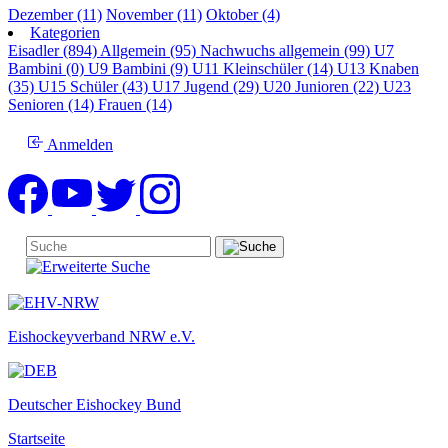
Dezember (11)
November (11)
Oktober (4)
Kategorien
Eisadler (894)
Allgemein (95)
Nachwuchs allgemein (99)
U7
Bambini (0)
U9 Bambini (9)
U11 Kleinschüler (14)
U13 Knaben
(35)
U15 Schüler (43)
U17 Jugend (29)
U20 Junioren (22)
U23
Senioren (14)
Frauen (14)
Anmelden
Eishockeyverband NRW e.V.
Deutscher Eishockey Bund
Startseite