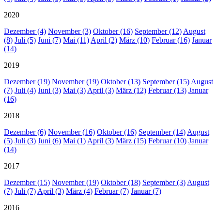
2020
Dezember (4)
November (3)
Oktober (16)
September (12)
August
(8)
Juli (5)
Juni (7)
Mai (11)
April (2)
März (10)
Februar (16)
Januar
(14)
2019
Dezember (19)
November (19)
Oktober (13)
September (15)
August
(7)
Juli (4)
Juni (3)
Mai (3)
April (3)
März (12)
Februar (13)
Januar
(16)
2018
Dezember (6)
November (16)
Oktober (16)
September (14)
August
(5)
Juli (3)
Juni (6)
Mai (1)
April (3)
März (15)
Februar (10)
Januar
(14)
2017
Dezember (15)
November (19)
Oktober (18)
September (3)
August
(7)
Juli (7)
April (3)
März (4)
Februar (7)
Januar (7)
2016