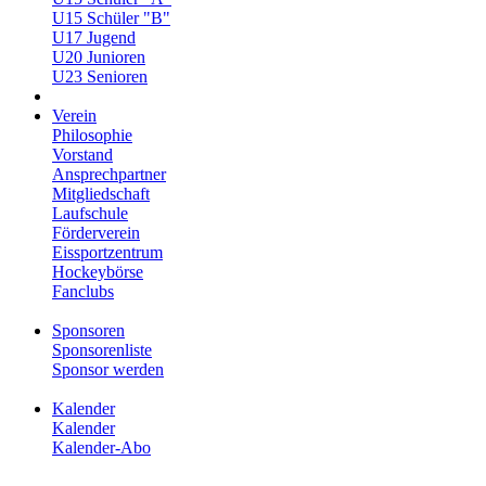
U15 Schüler "B"
U17 Jugend
U20 Junioren
U23 Senioren
Verein
Philosophie
Vorstand
Ansprechpartner
Mitgliedschaft
Laufschule
Förderverein
Eissportzentrum
Hockeybörse
Fanclubs
Sponsoren
Sponsorenliste
Sponsor werden
Kalender
Kalender
Kalender-Abo