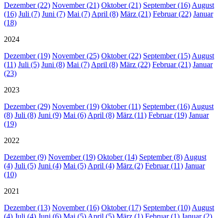
Dezember (22)
November (21)
Oktober (21)
September (16)
August
(16)
Juli (7)
Juni (7)
Mai (7)
April (8)
März (21)
Februar (22)
Januar
(18)
2024
Dezember (19)
November (25)
Oktober (22)
September (15)
August
(11)
Juli (5)
Juni (8)
Mai (7)
April (8)
März (22)
Februar (21)
Januar
(23)
2023
Dezember (29)
November (19)
Oktober (11)
September (16)
August
(8)
Juli (8)
Juni (9)
Mai (6)
April (8)
März (11)
Februar (19)
Januar
(19)
2022
Dezember (9)
November (19)
Oktober (14)
September (8)
August
(4)
Juli (5)
Juni (4)
Mai (5)
April (4)
März (2)
Februar (11)
Januar
(10)
2021
Dezember (13)
November (16)
Oktober (17)
September (10)
August
(4)
Juli (4)
Juni (6)
Mai (5)
April (5)
März (1)
Februar (1)
Januar (2)