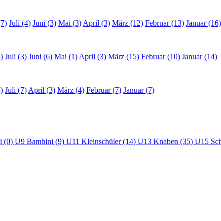
(7)
Juli (4)
Juni (3)
Mai (3)
April (3)
März (12)
Februar (13)
Januar (16)
)
Juli (3)
Juni (6)
Mai (1)
April (3)
März (15)
Februar (10)
Januar (14)
)
Juli (7)
April (3)
März (4)
Februar (7)
Januar (7)
i (0)
U9 Bambini (9)
U11 Kleinschüler (14)
U13 Knaben (35)
U15 Sch