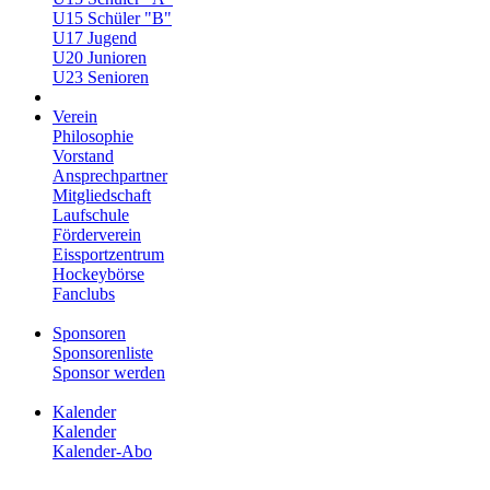
U15 Schüler "B"
U17 Jugend
U20 Junioren
U23 Senioren
Verein
Philosophie
Vorstand
Ansprechpartner
Mitgliedschaft
Laufschule
Förderverein
Eissportzentrum
Hockeybörse
Fanclubs
Sponsoren
Sponsorenliste
Sponsor werden
Kalender
Kalender
Kalender-Abo