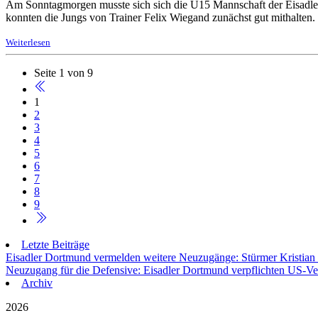
Am Sonntagmorgen musste sich sich die U15 Mannschaft der Eisadler
konnten die Jungs von Trainer Felix Wiegand zunächst gut mithalt
Weiterlesen
Seite 1 von 9
1
2
3
4
5
6
7
8
9
Letzte Beiträge
Eisadler Dortmund vermelden weitere Neuzugänge: Stürmer Kristian
Neuzugang für die Defensive: Eisadler Dortmund verpflichten US-Ve
Archiv
2026