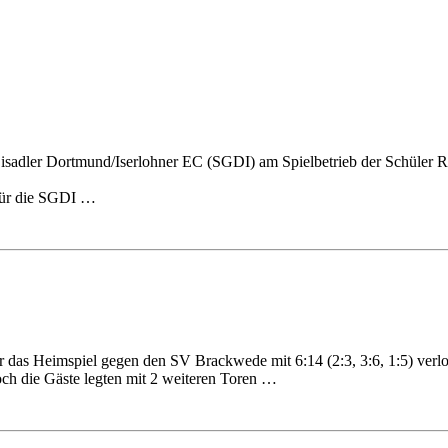
) Eisadler Dortmund/Iserlohner EC (SGDI) am Spielbetrieb der Schüler
 für die SGDI …
 das Heimspiel gegen den SV Brackwede mit 6:14 (2:3, 3:6, 1:5) ver
ch die Gäste legten mit 2 weiteren Toren …