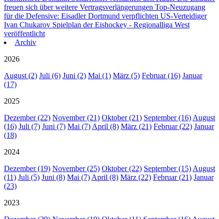
freuen sich über weitere Vertragsverlängerungen
Top-Neuzugang
für die Defensive: Eisadler Dortmund verpflichten US-Verteidiger
Ivan Chukarov
Spielplan der Eishockey - Regionalliga West
veröffentlicht
Archiv
2026
August (2)
Juli (6)
Juni (2)
Mai (1)
März (5)
Februar (16)
Januar
(17)
2025
Dezember (22)
November (21)
Oktober (21)
September (16)
August
(16)
Juli (7)
Juni (7)
Mai (7)
April (8)
März (21)
Februar (22)
Januar
(18)
2024
Dezember (19)
November (25)
Oktober (22)
September (15)
August
(11)
Juli (5)
Juni (8)
Mai (7)
April (8)
März (22)
Februar (21)
Januar
(23)
2023