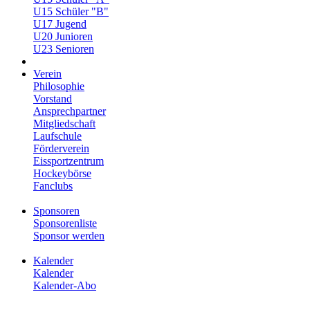
U15 Schüler "B"
U17 Jugend
U20 Junioren
U23 Senioren
Verein
Philosophie
Vorstand
Ansprechpartner
Mitgliedschaft
Laufschule
Förderverein
Eissportzentrum
Hockeybörse
Fanclubs
Sponsoren
Sponsorenliste
Sponsor werden
Kalender
Kalender
Kalender-Abo