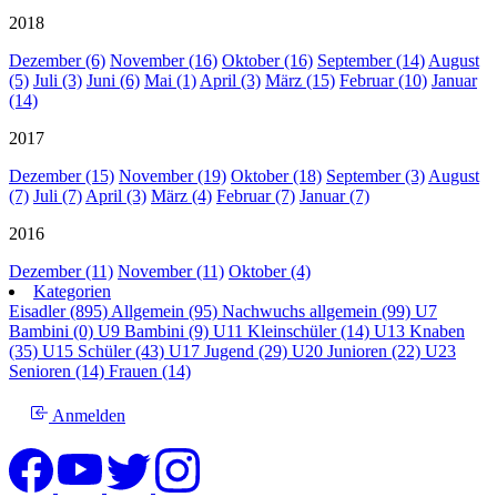
2018
Dezember (6)
November (16)
Oktober (16)
September (14)
August
(5)
Juli (3)
Juni (6)
Mai (1)
April (3)
März (15)
Februar (10)
Januar
(14)
2017
Dezember (15)
November (19)
Oktober (18)
September (3)
August
(7)
Juli (7)
April (3)
März (4)
Februar (7)
Januar (7)
2016
Dezember (11)
November (11)
Oktober (4)
Kategorien
Eisadler (895)
Allgemein (95)
Nachwuchs allgemein (99)
U7
Bambini (0)
U9 Bambini (9)
U11 Kleinschüler (14)
U13 Knaben
(35)
U15 Schüler (43)
U17 Jugend (29)
U20 Junioren (22)
U23
Senioren (14)
Frauen (14)
Anmelden