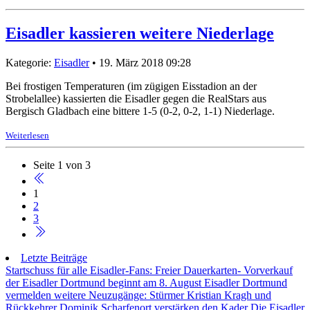
Eisadler kassieren weitere Niederlage
Kategorie:
Eisadler
• 19. März 2018 09:28
Bei frostigen Temperaturen (im zügigen Eisstadion an der
Strobelallee) kassierten die Eisadler gegen die RealStars aus
Bergisch Gladbach eine bittere 1-5 (0-2, 0-2, 1-1) Niederlage.
Weiterlesen
Seite 1 von 3
1
2
3
Letzte Beiträge
Startschuss für alle Eisadler-Fans: Freier Dauerkarten- Vorverkauf
der Eisadler Dortmund beginnt am 8. August
Eisadler Dortmund
vermelden weitere Neuzugänge: Stürmer Kristian Kragh und
Rückkehrer Dominik Scharfenort verstärken den Kader
Die Eisadler