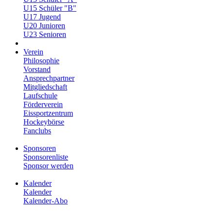
U15 Schüler "B"
U17 Jugend
U20 Junioren
U23 Senioren
Verein
Philosophie
Vorstand
Ansprechpartner
Mitgliedschaft
Laufschule
Förderverein
Eissportzentrum
Hockeybörse
Fanclubs
Sponsoren
Sponsorenliste
Sponsor werden
Kalender
Kalender
Kalender-Abo