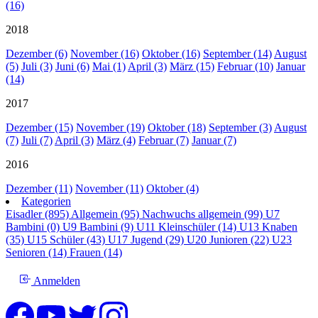
(16)
2018
Dezember (6)
November (16)
Oktober (16)
September (14)
August
(5)
Juli (3)
Juni (6)
Mai (1)
April (3)
März (15)
Februar (10)
Januar
(14)
2017
Dezember (15)
November (19)
Oktober (18)
September (3)
August
(7)
Juli (7)
April (3)
März (4)
Februar (7)
Januar (7)
2016
Dezember (11)
November (11)
Oktober (4)
Kategorien
Eisadler (895)
Allgemein (95)
Nachwuchs allgemein (99)
U7
Bambini (0)
U9 Bambini (9)
U11 Kleinschüler (14)
U13 Knaben
(35)
U15 Schüler (43)
U17 Jugend (29)
U20 Junioren (22)
U23
Senioren (14)
Frauen (14)
Anmelden