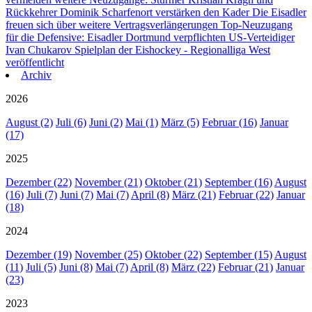
Rückkehrer Dominik Scharfenort verstärken den Kader
Die Eisadler
freuen sich über weitere Vertragsverlängerungen
Top-Neuzugang
für die Defensive: Eisadler Dortmund verpflichten US-Verteidiger
Ivan Chukarov
Spielplan der Eishockey - Regionalliga West
veröffentlicht
Archiv
2026
August (2)
Juli (6)
Juni (2)
Mai (1)
März (5)
Februar (16)
Januar
(17)
2025
Dezember (22)
November (21)
Oktober (21)
September (16)
August
(16)
Juli (7)
Juni (7)
Mai (7)
April (8)
März (21)
Februar (22)
Januar
(18)
2024
Dezember (19)
November (25)
Oktober (22)
September (15)
August
(11)
Juli (5)
Juni (8)
Mai (7)
April (8)
März (22)
Februar (21)
Januar
(23)
2023