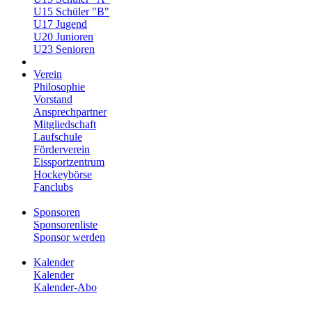
U15 Schüler "B"
U17 Jugend
U20 Junioren
U23 Senioren
Verein
Philosophie
Vorstand
Ansprechpartner
Mitgliedschaft
Laufschule
Förderverein
Eissportzentrum
Hockeybörse
Fanclubs
Sponsoren
Sponsorenliste
Sponsor werden
Kalender
Kalender
Kalender-Abo