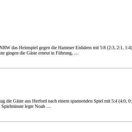
NRW das Heimspiel gegen die Hammer Eisbären mit 5:8 (2:3, 2:1, 1:4
ute gingen die Gäste erneut in Führung, …
 die Gäste aus Herford nach einem spannenden Spiel mit 5:4 (4:0, 0:3
7. Spielminute legte Noah …