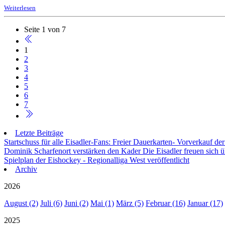
Weiterlesen
Seite 1 von 7
1
2
3
4
5
6
7
Letzte Beiträge
Startschuss für alle Eisadler-Fans: Freier Dauerkarten- Vorverkauf 
Dominik Scharfenort verstärken den Kader
Die Eisadler freuen sich 
Spielplan der Eishockey - Regionalliga West veröffentlicht
Archiv
2026
August (2)
Juli (6)
Juni (2)
Mai (1)
März (5)
Februar (16)
Januar (17)
2025