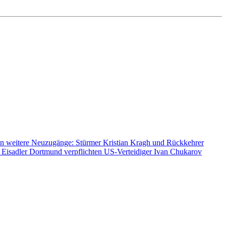
n weitere Neuzugänge: Stürmer Kristian Kragh und Rückkehrer
 Eisadler Dortmund verpflichten US-Verteidiger Ivan Chukarov