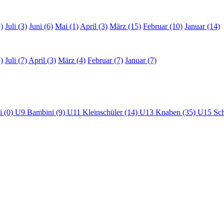
)
Juli (3)
Juni (6)
Mai (1)
April (3)
März (15)
Februar (10)
Januar (14)
)
Juli (7)
April (3)
März (4)
Februar (7)
Januar (7)
i (0)
U9 Bambini (9)
U11 Kleinschüler (14)
U13 Knaben (35)
U15 Sch