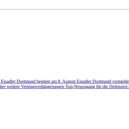
der Eisadler Dortmund beginnt am 8. August
Eisadler Dortmund vermelde
über weitere Vertragsverlängerungen
Top-Neuzugang für die Defensive: