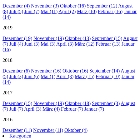
Dezember (4)
November (3)
Oktober (16)
September (12)
August
(8)
Juli (5)
Juni (7)
Mai (11)
April (2)
März (10)
Februar (16)
Januar
(14)
2019
Dezember (19)
November (19)
Oktober (13)
September (15)
August
(7)
Juli (4)
Juni (3)
Mai (3)
April (3)
März (12)
Februar (13)
Januar
(16)
2018
Dezember (6)
November (16)
Oktober (16)
September (14)
August
(5)
Juli (3)
Juni (6)
Mai (1)
April (3)
März (15)
Februar (10)
Januar
(14)
2017
Dezember (15)
November (19)
Oktober (18)
September (3)
August
(7)
Juli (7)
April (3)
März (4)
Februar (7)
Januar (7)
2016
Dezember (11)
November (11)
Oktober (4)
Kategorien