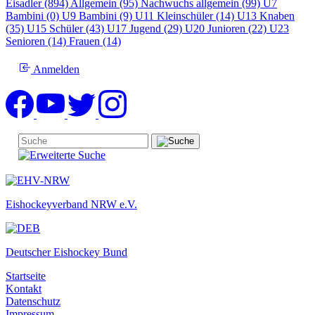
Eisadler (894)
Allgemein (95)
Nachwuchs allgemein (99)
U7
Bambini (0)
U9 Bambini (9)
U11 Kleinschüler (14)
U13 Knaben
(35)
U15 Schüler (43)
U17 Jugend (29)
U20 Junioren (22)
U23
Senioren (14)
Frauen (14)
Anmelden
Eishockeyverband NRW e.V.
Deutscher Eishockey Bund
Startseite
Kontakt
Datenschutz
Impressum