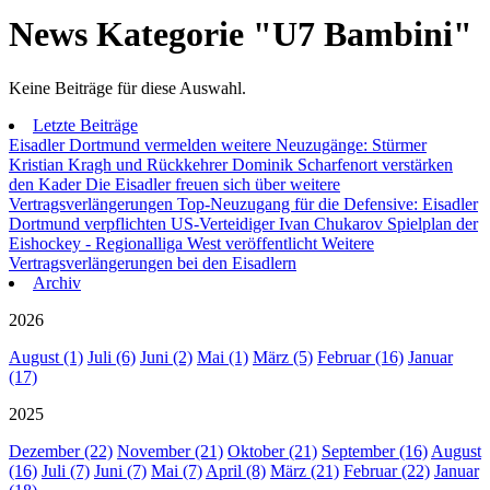
News Kategorie "U7 Bambini"
Keine Beiträge für diese Auswahl.
Letzte Beiträge
Eisadler Dortmund vermelden weitere Neuzugänge: Stürmer
Kristian Kragh und Rückkehrer Dominik Scharfenort verstärken
den Kader
Die Eisadler freuen sich über weitere
Vertragsverlängerungen
Top-Neuzugang für die Defensive: Eisadler
Dortmund verpflichten US-Verteidiger Ivan Chukarov
Spielplan der
Eishockey - Regionalliga West veröffentlicht
Weitere
Vertragsverlängerungen bei den Eisadlern
Archiv
2026
August (1)
Juli (6)
Juni (2)
Mai (1)
März (5)
Februar (16)
Januar
(17)
2025
Dezember (22)
November (21)
Oktober (21)
September (16)
August
(16)
Juli (7)
Juni (7)
Mai (7)
April (8)
März (21)
Februar (22)
Januar