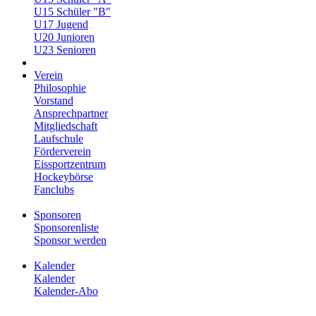
U15 Schüler "B"
U17 Jugend
U20 Junioren
U23 Senioren
Verein
Philosophie
Vorstand
Ansprechpartner
Mitgliedschaft
Laufschule
Förderverein
Eissportzentrum
Hockeybörse
Fanclubs
Sponsoren
Sponsorenliste
Sponsor werden
Kalender
Kalender
Kalender-Abo