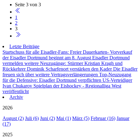
Seite 3 von 3
1
2
3
Letzte Beiträge
Startschuss für alle Eisadler-Fans: Freier Dauerkarten- Vorverkauf
der Eisadler Dortmund beginnt am 8. August
Eisadler Dortmund
vermelden weitere Neuzugänge: Stürmer Kristian Kragh und
Rückkehrer Dominik Scharfenort verstärken den Kader
Die Eisadler
freuen sich über weitere Vertragsverlängerungen
Top-Neuzugang
für die Defensive: Eisadler Dortmund verpflichten US-Verteidiger
Ivan Chukarov
Spielplan der Eishockey - Regionalliga West
veröffentlicht
Archiv
2026
August (2)
Juli (6)
Juni (2)
Mai (1)
März (5)
Februar (16)
Januar
(17)
2025