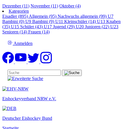
Dezember (11)
November (11)
Oktober (4)
Kategorien
Eisadler (895)
Allgemein (95)
Nachwuchs allgemein (99)
U7
Bambini (0)
U9 Bambini (9)
U11 Kleinschüler (14)
U13 Knaben
(35)
U15 Schüler (43)
U17 Jugend (29)
U20 Junioren (22)
U23
Senioren (14)
Frauen (14)
Anmelden
Eishockeyverband NRW e.V.
Deutscher Eishockey Bund
Startseite