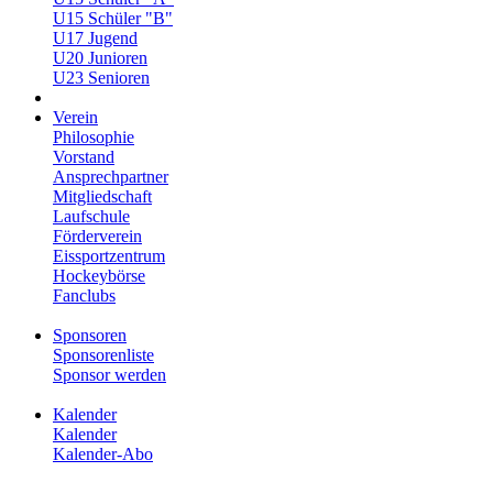
U15 Schüler "B"
U17 Jugend
U20 Junioren
U23 Senioren
Verein
Philosophie
Vorstand
Ansprechpartner
Mitgliedschaft
Laufschule
Förderverein
Eissportzentrum
Hockeybörse
Fanclubs
Sponsoren
Sponsorenliste
Sponsor werden
Kalender
Kalender
Kalender-Abo