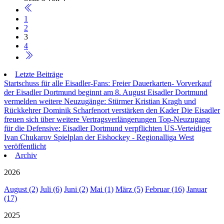
1
2
3
4
Letzte Beiträge
Startschuss für alle Eisadler-Fans: Freier Dauerkarten- Vorverkauf
der Eisadler Dortmund beginnt am 8. August
Eisadler Dortmund
vermelden weitere Neuzugänge: Stürmer Kristian Kragh und
Rückkehrer Dominik Scharfenort verstärken den Kader
Die Eisadler
freuen sich über weitere Vertragsverlängerungen
Top-Neuzugang
für die Defensive: Eisadler Dortmund verpflichten US-Verteidiger
Ivan Chukarov
Spielplan der Eishockey - Regionalliga West
veröffentlicht
Archiv
2026
August (2)
Juli (6)
Juni (2)
Mai (1)
März (5)
Februar (16)
Januar
(17)
2025