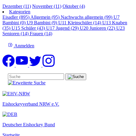
Dezember (11)
November (11)
Oktober (4)
Kategorien
Eisadler (895)
Allgemein (95)
Nachwuchs allgemein (99)
U7
Bambini (0)
U9 Bambini (9)
U11 Kleinschüler (14)
U13 Knaben
(35)
U15 Schüler (43)
U17 Jugend (29)
U20 Junioren (22)
U23
Senioren (14)
Frauen (14)
Anmelden
Eishockeyverband NRW e.V.
Deutscher Eishockey Bund
Startseite