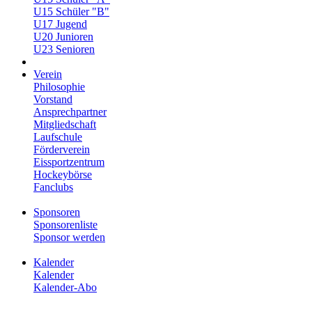
U15 Schüler "B"
U17 Jugend
U20 Junioren
U23 Senioren
Verein
Philosophie
Vorstand
Ansprechpartner
Mitgliedschaft
Laufschule
Förderverein
Eissportzentrum
Hockeybörse
Fanclubs
Sponsoren
Sponsorenliste
Sponsor werden
Kalender
Kalender
Kalender-Abo