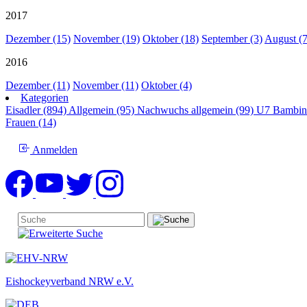
2017
Dezember (15)
November (19)
Oktober (18)
September (3)
August (7
2016
Dezember (11)
November (11)
Oktober (4)
Kategorien
Eisadler (894)
Allgemein (95)
Nachwuchs allgemein (99)
U7 Bambin
Frauen (14)
Anmelden
Eishockeyverband NRW e.V.