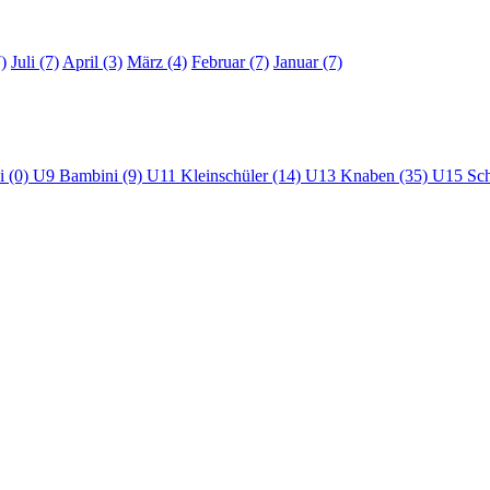
)
Juli (7)
April (3)
März (4)
Februar (7)
Januar (7)
i (0)
U9 Bambini (9)
U11 Kleinschüler (14)
U13 Knaben (35)
U15 Sch