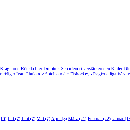
 Kragh und Rückkehrer Dominik Scharfenort verstärken den Kader
Die
rteidiger Ivan Chukarov
Spielplan der Eishockey - Regionalliga West v
(16)
Juli (7)
Juni (7)
Mai (7)
April (8)
März (21)
Februar (22)
Januar (1