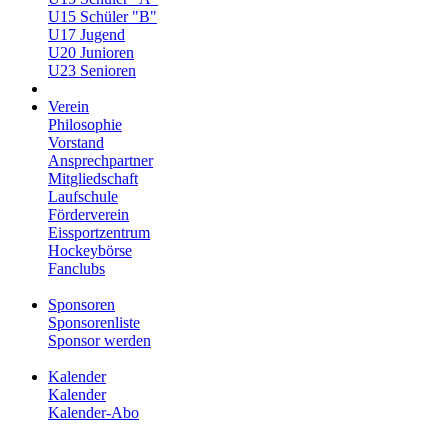
U15 Schüler "B"
U17 Jugend
U20 Junioren
U23 Senioren
Verein
Philosophie
Vorstand
Ansprechpartner
Mitgliedschaft
Laufschule
Förderverein
Eissportzentrum
Hockeybörse
Fanclubs
Sponsoren
Sponsorenliste
Sponsor werden
Kalender
Kalender
Kalender-Abo