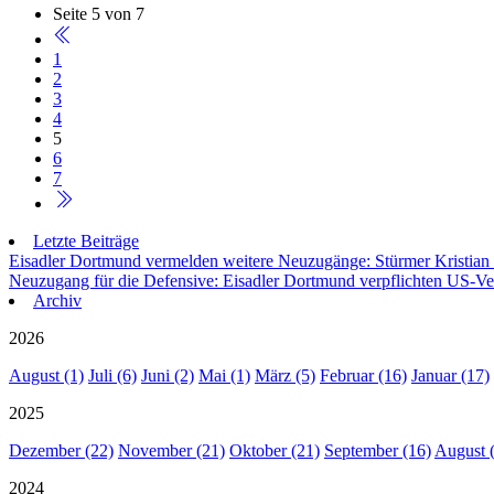
Seite 5 von 7
1
2
3
4
5
6
7
Letzte Beiträge
Eisadler Dortmund vermelden weitere Neuzugänge: Stürmer Kristian
Neuzugang für die Defensive: Eisadler Dortmund verpflichten US-Ve
Archiv
2026
August (1)
Juli (6)
Juni (2)
Mai (1)
März (5)
Februar (16)
Januar (17)
2025
Dezember (22)
November (21)
Oktober (21)
September (16)
August 
2024