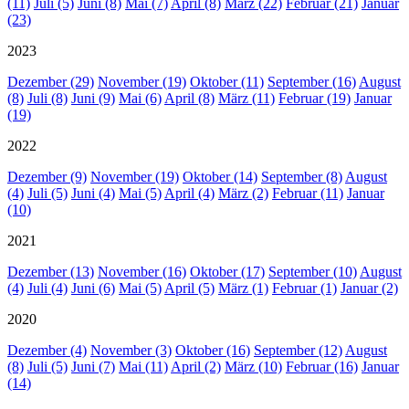
(11)
Juli (5)
Juni (8)
Mai (7)
April (8)
März (22)
Februar (21)
Januar
(23)
2023
Dezember (29)
November (19)
Oktober (11)
September (16)
August
(8)
Juli (8)
Juni (9)
Mai (6)
April (8)
März (11)
Februar (19)
Januar
(19)
2022
Dezember (9)
November (19)
Oktober (14)
September (8)
August
(4)
Juli (5)
Juni (4)
Mai (5)
April (4)
März (2)
Februar (11)
Januar
(10)
2021
Dezember (13)
November (16)
Oktober (17)
September (10)
August
(4)
Juli (4)
Juni (6)
Mai (5)
April (5)
März (1)
Februar (1)
Januar (2)
2020
Dezember (4)
November (3)
Oktober (16)
September (12)
August
(8)
Juli (5)
Juni (7)
Mai (11)
April (2)
März (10)
Februar (16)
Januar
(14)