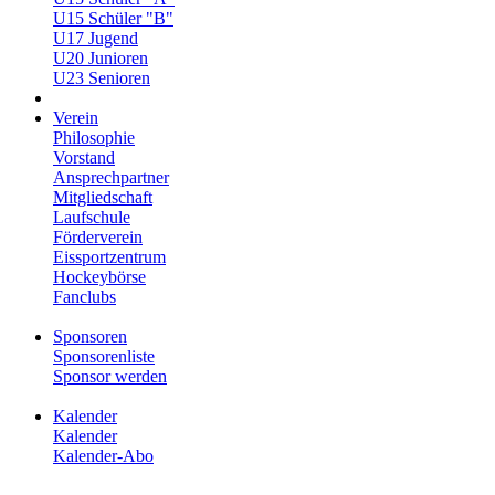
U15 Schüler "B"
U17 Jugend
U20 Junioren
U23 Senioren
Verein
Philosophie
Vorstand
Ansprechpartner
Mitgliedschaft
Laufschule
Förderverein
Eissportzentrum
Hockeybörse
Fanclubs
Sponsoren
Sponsorenliste
Sponsor werden
Kalender
Kalender
Kalender-Abo