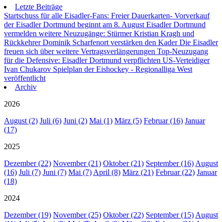
Letzte Beiträge
Startschuss für alle Eisadler-Fans: Freier Dauerkarten- Vorverkauf
der Eisadler Dortmund beginnt am 8. August
Eisadler Dortmund
vermelden weitere Neuzugänge: Stürmer Kristian Kragh und
Rückkehrer Dominik Scharfenort verstärken den Kader
Die Eisadler
freuen sich über weitere Vertragsverlängerungen
Top-Neuzugang
für die Defensive: Eisadler Dortmund verpflichten US-Verteidiger
Ivan Chukarov
Spielplan der Eishockey - Regionalliga West
veröffentlicht
Archiv
2026
August (2)
Juli (6)
Juni (2)
Mai (1)
März (5)
Februar (16)
Januar
(17)
2025
Dezember (22)
November (21)
Oktober (21)
September (16)
August
(16)
Juli (7)
Juni (7)
Mai (7)
April (8)
März (21)
Februar (22)
Januar
(18)
2024
Dezember (19)
November (25)
Oktober (22)
September (15)
August