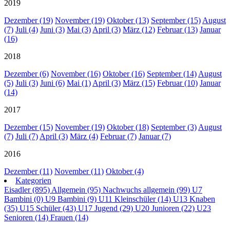
2019
Dezember (19)
November (19)
Oktober (13)
September (15)
August
(7)
Juli (4)
Juni (3)
Mai (3)
April (3)
März (12)
Februar (13)
Januar
(16)
2018
Dezember (6)
November (16)
Oktober (16)
September (14)
August
(5)
Juli (3)
Juni (6)
Mai (1)
April (3)
März (15)
Februar (10)
Januar
(14)
2017
Dezember (15)
November (19)
Oktober (18)
September (3)
August
(7)
Juli (7)
April (3)
März (4)
Februar (7)
Januar (7)
2016
Dezember (11)
November (11)
Oktober (4)
Kategorien
Eisadler (895)
Allgemein (95)
Nachwuchs allgemein (99)
U7
Bambini (0)
U9 Bambini (9)
U11 Kleinschüler (14)
U13 Knaben
(35)
U15 Schüler (43)
U17 Jugend (29)
U20 Junioren (22)
U23
Senioren (14)
Frauen (14)