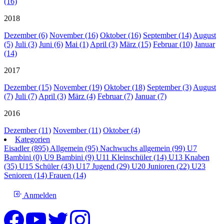
(16)
2018
Dezember (6)
November (16)
Oktober (16)
September (14)
August
(5)
Juli (3)
Juni (6)
Mai (1)
April (3)
März (15)
Februar (10)
Januar
(14)
2017
Dezember (15)
November (19)
Oktober (18)
September (3)
August
(7)
Juli (7)
April (3)
März (4)
Februar (7)
Januar (7)
2016
Dezember (11)
November (11)
Oktober (4)
Kategorien
Eisadler (895)
Allgemein (95)
Nachwuchs allgemein (99)
U7
Bambini (0)
U9 Bambini (9)
U11 Kleinschüler (14)
U13 Knaben
(35)
U15 Schüler (43)
U17 Jugend (29)
U20 Junioren (22)
U23
Senioren (14)
Frauen (14)
Anmelden