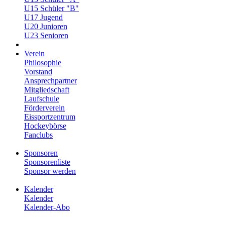
U15 Schüler "B"
U17 Jugend
U20 Junioren
U23 Senioren
Verein
Philosophie
Vorstand
Ansprechpartner
Mitgliedschaft
Laufschule
Förderverein
Eissportzentrum
Hockeybörse
Fanclubs
Sponsoren
Sponsorenliste
Sponsor werden
Kalender
Kalender
Kalender-Abo