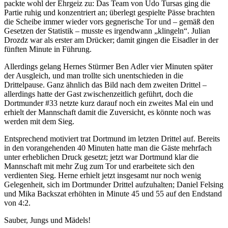
packte wohl der Ehrgeiz zu: Das Team von Udo Tursas ging die
Partie ruhig und konzentriert an; überlegt gespielte Pässe brachten
die Scheibe immer wieder vors gegnerische Tor und – gemäß den
Gesetzen der Statistik – musste es irgendwann „klingeln“. Julian
Drozdz war als erster am Drücker; damit gingen die Eisadler in der
fünften Minute in Führung.
Allerdings gelang Hernes Stürmer Ben Adler vier Minuten später
der Ausgleich, und man trollte sich unentschieden in die
Drittelpause. Ganz ähnlich das Bild nach dem zweiten Drittel –
allerdings hatte der Gast zwischenzeitlich geführt, doch die
Dortmunder #33 netzte kurz darauf noch ein zweites Mal ein und
erhielt der Mannschaft damit die Zuversicht, es könnte noch was
werden mit dem Sieg.
Entsprechend motiviert trat Dortmund im letzten Drittel auf. Bereits
in den vorangehenden 40 Minuten hatte man die Gäste mehrfach
unter erheblichen Druck gesetzt; jetzt war Dortmund klar die
Mannschaft mit mehr Zug zum Tor und erarbeitete sich den
verdienten Sieg. Herne erhielt jetzt insgesamt nur noch wenig
Gelegenheit, sich im Dortmunder Drittel aufzuhalten; Daniel Felsing
und Mika Backszat erhöhten in Minute 45 und 55 auf den Endstand
von 4:2.
Sauber, Jungs und Mädels!