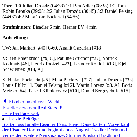
Tore:
1:0 Julian Drozdz (04:38) 1:1 Ben Adler (08:38) 1:2 Tom
Robin Brouka (29:08) 2:2 Julian Drozdz (30:45) 3:2 Daniel Felsing
(44:07) 4:2 Mika Tom Backszat (54:56)
Strafminuten:
Eisadler 6 min, Herner EV 4 min
Aufstellung:
TW: Jan Markert [#40] 0-60, Anahit Gazarian [#18]
V: Ben Ehlenbruch [#9, C], Pauline Gruchot [#27], Yorrick
Kollmuß [#6], Henrik Protzel [#23], Leander Rohlof [#13], Kjell
Schwientek [#14, A]
S: Niklas Backstein [#5], Mika Backszat [#17], Julian Drozdz [#33],
Louis Elf [#11], Daniel Felsing [#12], Martin Lorenz [#8, A], Boris
Metzler [#4], Pascal Klimkiewicz [#10], Daniel Sergeychuk [#15]
Eisadler unterliegen Wiehl
Eisadler erwarten Real Stars
Teile bei Facebook
Letzte Beiträge
Startschuss für alle Eisadler-Fans: Freier Dauerkarten- Vorverkauf
der Eisadler Dortmund beginnt am 8. August
Eisadler Dortmund
vermelden weitere Neuzugänge: Stürmer Kristian Kragh und