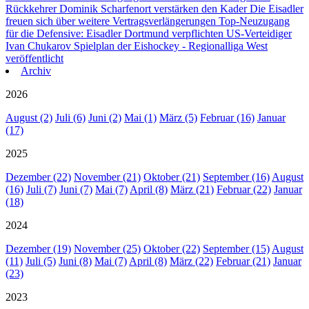
Rückkehrer Dominik Scharfenort verstärken den Kader
Die Eisadler
freuen sich über weitere Vertragsverlängerungen
Top-Neuzugang
für die Defensive: Eisadler Dortmund verpflichten US-Verteidiger
Ivan Chukarov
Spielplan der Eishockey - Regionalliga West
veröffentlicht
Archiv
2026
August (2)
Juli (6)
Juni (2)
Mai (1)
März (5)
Februar (16)
Januar
(17)
2025
Dezember (22)
November (21)
Oktober (21)
September (16)
August
(16)
Juli (7)
Juni (7)
Mai (7)
April (8)
März (21)
Februar (22)
Januar
(18)
2024
Dezember (19)
November (25)
Oktober (22)
September (15)
August
(11)
Juli (5)
Juni (8)
Mai (7)
April (8)
März (22)
Februar (21)
Januar
(23)
2023