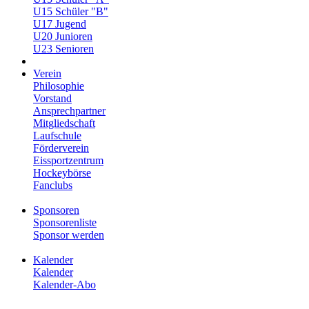
U15 Schüler "B"
U17 Jugend
U20 Junioren
U23 Senioren
Verein
Philosophie
Vorstand
Ansprechpartner
Mitgliedschaft
Laufschule
Förderverein
Eissportzentrum
Hockeybörse
Fanclubs
Sponsoren
Sponsorenliste
Sponsor werden
Kalender
Kalender
Kalender-Abo