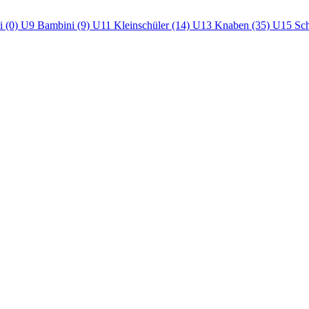
i (0)
U9 Bambini (9)
U11 Kleinschüler (14)
U13 Knaben (35)
U15 Sch