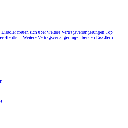
 Eisadler freuen sich über weitere Vertragsverlängerungen
Top-
eröffentlicht
Weitere Vertragsverlängerungen bei den Eisadlern
8)
3)