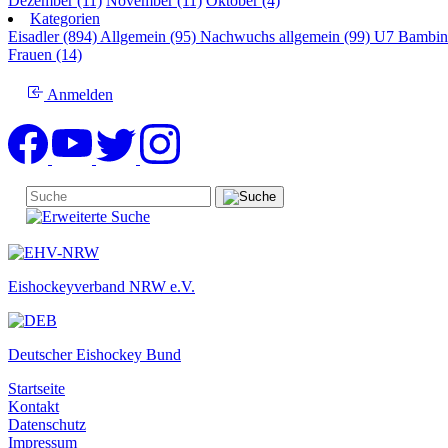
Dezember (11)
November (11)
Oktober (4)
Kategorien
Eisadler (894)
Allgemein (95)
Nachwuchs allgemein (99)
U7 Bambin
Frauen (14)
Anmelden
Eishockeyverband NRW e.V.
Deutscher Eishockey Bund
Startseite
Kontakt
Datenschutz
Impressum