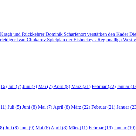
 Kragh und Rückkehrer Dominik Scharfenort verstärken den Kader
Die
rteidiger Ivan Chukarov
Spielplan der Eishockey - Regionalliga West v
(16)
Juli (7)
Juni (7)
Mai (7)
April (8)
März (21)
Februar (22)
Januar (1
(11)
Juli (5)
Juni (8)
Mai (7)
April (8)
März (22)
Februar (21)
Januar (2
8)
Juli (8)
Juni (9)
Mai (6)
April (8)
März (11)
Februar (19)
Januar (19)