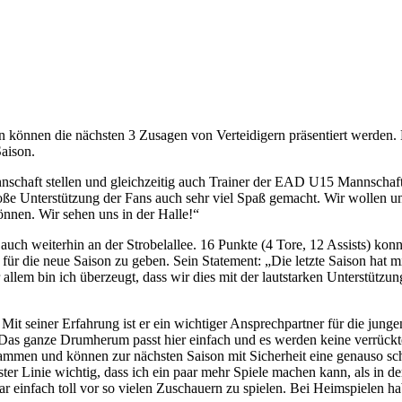
n können die nächsten 3 Zusagen von Verteidigern präsentiert werden
Saison.
nschaft stellen und gleichzeitig auch Trainer der EAD U15 Mannschaft b
roße Unterstützung der Fans auch sehr viel Spaß gemacht. Wir wollen 
önnen. Wir sehen uns in der Halle!“
uch weiterhin an der Strobelallee. 16 Punkte (4 Tore, 12 Assists) konnt
 für die neue Saison zu geben. Sein Statement: „Die letzte Saison hat m
llem bin ich überzeugt, dass wir dies mit der lautstarken Unterstützun
. Mit seiner Erfahrung ist er ein wichtiger Ansprechpartner für die jung
l. Das ganze Drumherum passt hier einfach und es werden keine verrück
sammen und können zur nächsten Saison mit Sicherheit eine genauso schl
rster Linie wichtig, dass ich ein paar mehr Spiele machen kann, als in de
ar einfach toll vor so vielen Zuschauern zu spielen. Bei Heimspielen h