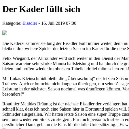
Der Kader füllt sich
Kategorie:
Eisadler
• 16. Juli 2019 07:00
Die Kaderzusammenstellung der Eisadler läuft immer weiter, denn nu
bleiben drei weitere Spieler der letzten Saison im Kader für die neue 
Felix Wiegand, der Allrounder wird sich weiter in den Dienst der Man
Saison war eine sehr starke Mannschaftsleistung und hat durch die g
bieten und hoffen wieder im obersten Tabellendrittel mitmischen zu k
Mit Lukas Kleinschmidt bleibt die „Überraschung“ der letzten Saison a
Trainers. Auch er brauchte nicht lange zu überlegen, um seine Zusage
Leistung in der nächsten Saison nochmal was drauflegen können. Vor a
besonders!“
Routinier Matthias Bräunig ist der nächste Eisadler der verlängert hat
schnell klar, dass ich noch eine Saison hier in Dortmund spielen wil
Schnieder ausgefallen. Wir hatten letzte Saison eine super Truppe zu
sein, uns wieder ein Stück zu steigern. Für mich persönlich ist es in e
persönlicher Dank geht an die Fans für die tolle Unterstützung. „Es w