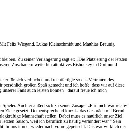
. Mit Felix Wiegand, Lukas Kleinschmidt und Matthias Bräunig
leiben. Zu seiner Verlängerung sagt er: „Die Platzierung der letzten
unseren Zuschauern weiterhin attraktives Eishockey in Dortmund
e er für sich verbuchen und rechtfertigte so das Vertrauen des
ir persönlich großen Spaß gemacht und ich hoffe, dass wir auf diese
g unserer Fans auch leisten können - darauf freue ich mich
en Spieler. Auch er äußert sich zu seiner Zusage: „Für mich war relativ
ten Ziele gesetzt. Dementsprechend kurz ist das Gespräch mit Bernd
agkräftige Mannschaft stellen. Dabei muss es natürlich unser Ziel
r letzten Saison, weil ich beruflich zu häufig verhindert war.“ Sein
abt ihr uns immer wieder nach vorne gepeitscht. Das war wirklich der