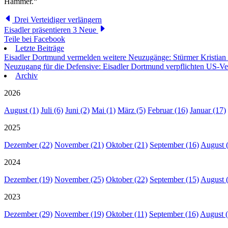
Hammer.“
Drei Verteidiger verlängern
Eisadler präsentieren 3 Neue
Teile bei Facebook
Letzte Beiträge
Eisadler Dortmund vermelden weitere Neuzugänge: Stürmer Kristian
Neuzugang für die Defensive: Eisadler Dortmund verpflichten US-Ve
Archiv
2026
August (1)
Juli (6)
Juni (2)
Mai (1)
März (5)
Februar (16)
Januar (17)
2025
Dezember (22)
November (21)
Oktober (21)
September (16)
August 
2024
Dezember (19)
November (25)
Oktober (22)
September (15)
August 
2023
Dezember (29)
November (19)
Oktober (11)
September (16)
August (