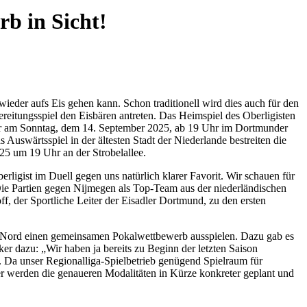
rb in Sicht!
eder aufs Eis gehen kann. Schon traditionell wird dies auch für den
itungsspiel den Eisbären antreten. Das Heimspiel des Oberligisten
zwar am Sonntag, dem 14. September 2025, ab 19 Uhr im Dortmunder
Auswärtsspiel in der ältesten Stadt der Niederlande bestreiten die
25 um 19 Uhr an der Strobelallee.
igist im Duell gegen uns natürlich klarer Favorit. Wir schauen für
 Die Partien gegen Nijmegen als Top-Team aus der niederländischen
off, der Sportliche Leiter der Eisadler Dortmund, zu den ersten
nd Nord einen gemeinsamen Pokalwettbewerb ausspielen. Dazu gab es
er dazu: „Wir haben ja bereits zu Beginn der letzten Saison
Da unser Regionalliga-Spielbetrieb genügend Spielraum für
ier werden die genaueren Modalitäten in Kürze konkreter geplant und