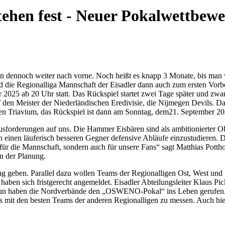
tehen fest - Neuer Pokalwettbewe
 dennoch weiter nach vorne. Noch heißt es knapp 3 Monate, bis man wi
e Regionalliga Mannschaft der Eisadler dann auch zum ersten Vorbere
ber 2025 ab 20 Uhr statt. Das Rückspiel startet zwei Tage später und 
 den Meister der Niederländischen Eredivisie, die Nijmegen Devils. Das 
en Triavium, das Rückspiel ist dann am Sonntag, dem21. September 20
rderungen auf uns. Die Hammer Eisbären sind als ambitionierter Oberl
en einen läuferisch besseren Gegner defensive Abläufe einzustudieren.
ch für die Mannschaft, sondern auch für unsere Fans“ sagt Matthias Potth
n der Planung.
ung geben. Parallel dazu wollen Teams der Regionalligen Ost, West u
aben sich fristgerecht angemeldet. Eisadler Abteilungsleiter Klaus Pick
 Nun haben die Nordverbände den „OSWENO-Pokal“ ins Leben gerufen. 
 uns mit den besten Teams der anderen Regionalligen zu messen. Auch h