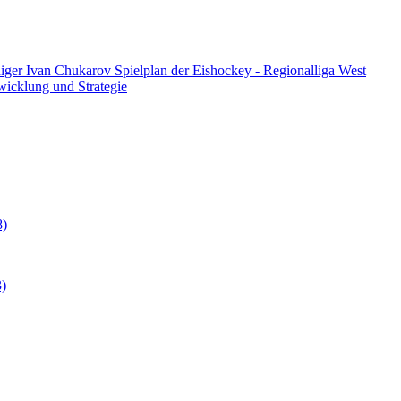
diger Ivan Chukarov
Spielplan der Eishockey - Regionalliga West
twicklung und Strategie
8)
3)