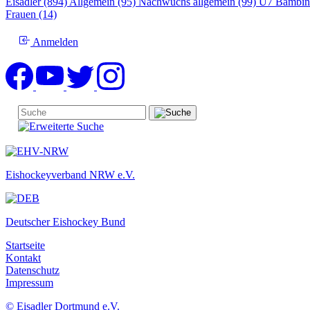
Eisadler (894)
Allgemein (95)
Nachwuchs allgemein (99)
U7 Bambin
Frauen (14)
Anmelden
Eishockeyverband NRW e.V.
Deutscher Eishockey Bund
Startseite
Kontakt
Datenschutz
Impressum
© Eisadler Dortmund e.V.