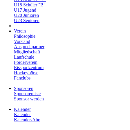
U15 Schüler "B"
U17 Jugend
U20 Junioren
U23 Senioren
Verein
Philosophie
Vorstand
Ansprechpartner
Mitgliedschaft
Laufschule
Förderverein
Eissportzentrum
Hockeybörse
Fanclubs
Sponsoren
Sponsorenliste
Sponsor werden
Kalender
Kalender
Kalender-Abo