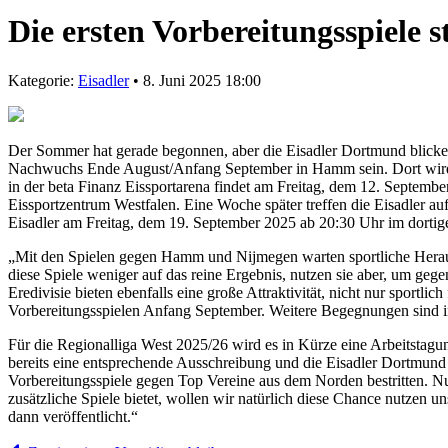
Die ersten Vorbereitungsspiele s
Kategorie:
Eisadler
• 8. Juni 2025 18:00
Der Sommer hat gerade begonnen, aber die Eisadler Dortmund blicken
Nachwuchs Ende August/Anfang September in Hamm sein. Dort wird di
in der beta Finanz Eissportarena findet am Freitag, dem 12. Septem
Eissportzentrum Westfalen. Eine Woche später treffen die Eisadler auf
Eisadler am Freitag, dem 19. September 2025 ab 20:30 Uhr im dortig
„Mit den Spielen gegen Hamm und Nijmegen warten sportliche Herausfo
diese Spiele weniger auf das reine Ergebnis, nutzen sie aber, um geg
Eredivisie bieten ebenfalls eine große Attraktivität, nicht nur sportli
Vorbereitungsspielen Anfang September. Weitere Begegnungen sind i
Für die Regionalliga West 2025/26 wird es in Kürze eine Arbeitstag
bereits eine entsprechende Ausschreibung und die Eisadler Dortmund h
Vorbereitungsspiele gegen Top Vereine aus dem Norden bestritten.
zusätzliche Spiele bietet, wollen wir natürlich diese Chance nutzen
dann veröffentlicht.“