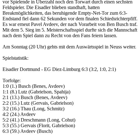
vor Spielende in Überzahl noch den Torwart durch einen sechsten
Feldspieler. Die Eisadler blieben standhaft, hatten
Breakmöglichkeiten, das beruhigende Empty-Net-Tor zum 6:3-
Endstand fiel dann 62 Sekunden vor dem finalen Schiedsrichterpfiff.
Es war erneut Pavel Avdeev, der nach Vorarbeit von Ben Busch traf.
Mit dem 5. Sieg im 5. Meisterschaftsspiel durfte sich die Mannschaft
nach dem Spiel dann zu Recht von den Fans feiern lassen.
Am Sonntag (20 Uhr) gehts mit dem Auswärtsspiel in Neuss weiter.
Spielstatistik:
Eisadler Dortmund - EG Diez-Limburg 6:3 (3:2, 1:0, 2:1)
Torfolge:
1:0 (1.) Busch (Benes, Avdeev)
1:1 (8.) Lutz (Gabrielson, Spahija)
2:1 (13.) Busch (Benes, Avdeev)
2:2 (15.) Lutz (Gervais, Gabrielson)
3:2 (16.) Thau (Long, Schmitz)
4:2 (24.) Avdeev
5:2 (41.) Dreschmann (Long, Cohut)
5:3 (55.) Gervais (Florit, Gabrielson)
6:3 (59.) Avdeev (Busch)