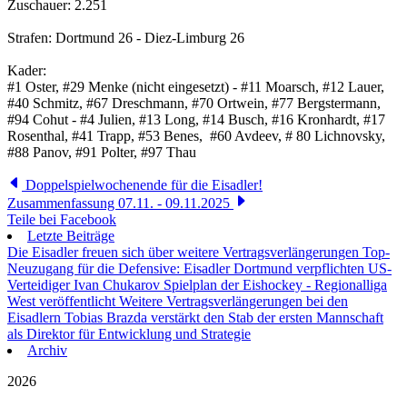
Zuschauer: 2.251
Strafen: Dortmund 26 - Diez-Limburg 26
Kader:
#1 Oster, #29 Menke (nicht eingesetzt) - #11 Moarsch, #12 Lauer,
#40 Schmitz, #67 Dreschmann, #70 Ortwein, #77 Bergstermann,
#94 Cohut - #4 Julien, #13 Long, #14 Busch, #16 Kronhardt, #17
Rosenthal, #41 Trapp, #53 Benes, #60 Avdeev, # 80 Lichnovsky,
#88 Panov, #91 Polter, #97 Thau
Doppelspielwochenende für die Eisadler!
Zusammenfassung 07.11. - 09.11.2025
Teile bei Facebook
Letzte Beiträge
Die Eisadler freuen sich über weitere Vertragsverlängerungen
Top-
Neuzugang für die Defensive: Eisadler Dortmund verpflichten US-
Verteidiger Ivan Chukarov
Spielplan der Eishockey - Regionalliga
West veröffentlicht
Weitere Vertragsverlängerungen bei den
Eisadlern
Tobias Brazda verstärkt den Stab der ersten Mannschaft
als Direktor für Entwicklung und Strategie
Archiv
2026