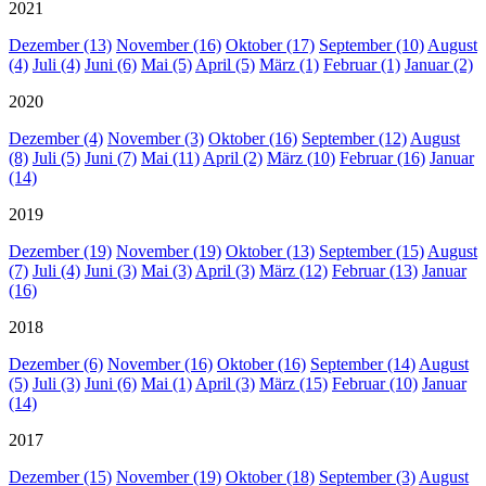
2021
Dezember (13)
November (16)
Oktober (17)
September (10)
August
(4)
Juli (4)
Juni (6)
Mai (5)
April (5)
März (1)
Februar (1)
Januar (2)
2020
Dezember (4)
November (3)
Oktober (16)
September (12)
August
(8)
Juli (5)
Juni (7)
Mai (11)
April (2)
März (10)
Februar (16)
Januar
(14)
2019
Dezember (19)
November (19)
Oktober (13)
September (15)
August
(7)
Juli (4)
Juni (3)
Mai (3)
April (3)
März (12)
Februar (13)
Januar
(16)
2018
Dezember (6)
November (16)
Oktober (16)
September (14)
August
(5)
Juli (3)
Juni (6)
Mai (1)
April (3)
März (15)
Februar (10)
Januar
(14)
2017
Dezember (15)
November (19)
Oktober (18)
September (3)
August