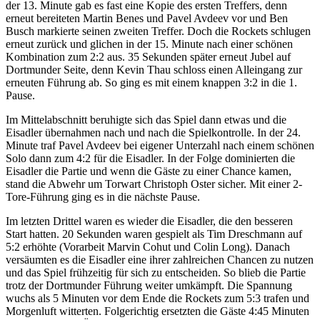
der 13. Minute gab es fast eine Kopie des ersten Treffers, denn
erneut bereiteten Martin Benes und Pavel Avdeev vor und Ben
Busch markierte seinen zweiten Treffer. Doch die Rockets schlugen
erneut zurück und glichen in der 15. Minute nach einer schönen
Kombination zum 2:2 aus. 35 Sekunden später erneut Jubel auf
Dortmunder Seite, denn Kevin Thau schloss einen Alleingang zur
erneuten Führung ab. So ging es mit einem knappen 3:2 in die 1.
Pause.
Im Mittelabschnitt beruhigte sich das Spiel dann etwas und die
Eisadler übernahmen nach und nach die Spielkontrolle. In der 24.
Minute traf Pavel Avdeev bei eigener Unterzahl nach einem schönen
Solo dann zum 4:2 für die Eisadler. In der Folge dominierten die
Eisadler die Partie und wenn die Gäste zu einer Chance kamen,
stand die Abwehr um Torwart Christoph Oster sicher. Mit einer 2-
Tore-Führung ging es in die nächste Pause.
Im letzten Drittel waren es wieder die Eisadler, die den besseren
Start hatten. 20 Sekunden waren gespielt als Tim Dreschmann auf
5:2 erhöhte (Vorarbeit Marvin Cohut und Colin Long). Danach
versäumten es die Eisadler eine ihrer zahlreichen Chancen zu nutzen
und das Spiel frühzeitig für sich zu entscheiden. So blieb die Partie
trotz der Dortmunder Führung weiter umkämpft. Die Spannung
wuchs als 5 Minuten vor dem Ende die Rockets zum 5:3 trafen und
Morgenluft witterten. Folgerichtig ersetzten die Gäste 4:45 Minuten