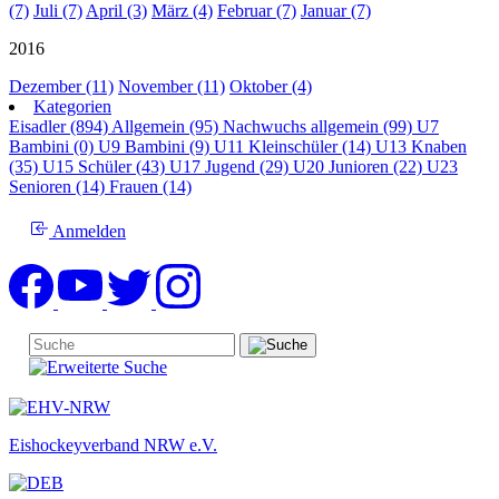
(7)
Juli (7)
April (3)
März (4)
Februar (7)
Januar (7)
2016
Dezember (11)
November (11)
Oktober (4)
Kategorien
Eisadler (894)
Allgemein (95)
Nachwuchs allgemein (99)
U7
Bambini (0)
U9 Bambini (9)
U11 Kleinschüler (14)
U13 Knaben
(35)
U15 Schüler (43)
U17 Jugend (29)
U20 Junioren (22)
U23
Senioren (14)
Frauen (14)
Anmelden
Eishockeyverband NRW e.V.