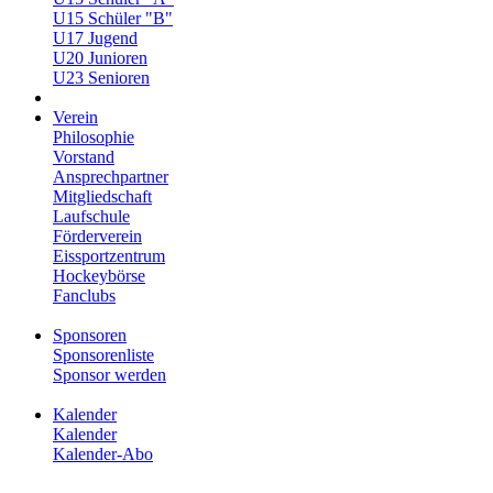
U15 Schüler "B"
U17 Jugend
U20 Junioren
U23 Senioren
Verein
Philosophie
Vorstand
Ansprechpartner
Mitgliedschaft
Laufschule
Förderverein
Eissportzentrum
Hockeybörse
Fanclubs
Sponsoren
Sponsorenliste
Sponsor werden
Kalender
Kalender
Kalender-Abo