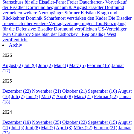
Startschuss für alle Eisadler-Fans: Freier Dauerkarten- Vorverkauf
der Eisadler Dortmund beginnt am 8. August
Eisadler Dortmund
vermelden weitere Neuzugänge: Stürmer Kristian Kragh und
Rückkehrer Dominik Scharfenort verstärken den Kader
Die Eisadler
freuen sich über weitere Vertragsverlängerungen
Top-Neuzugang
für die Defensive: Eisadler Dortmund verpflichten US-Verteidiger
Ivan Chukarov
Spielplan der Eishockey - Regionalliga West
veröffentlicht
Archiv
2026
August (2)
Juli (6)
Juni (2)
Mai (1)
März (5)
Februar (16)
Januar
(17)
2025
Dezember (22)
November (21)
Oktober (21)
September (16)
August
(16)
Juli (7)
Juni (7)
Mai (7)
April (8)
März (21)
Februar (22)
Januar
(18)
2024
Dezember (19)
November (25)
Oktober (22)
September (15)
August
(11)
Juli (5)
Juni (8)
Mai (7)
April (8)
März (22)
Februar (21)
Januar
(23)