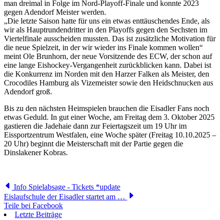
man dreimal in Folge im Nord-Playoff-Finale und konnte 2023
gegen Adendorf Meister werden.
„Die letzte Saison hatte für uns ein etwas enttäuschendes Ende, als
wir als Hauptrundendritter in den Playoffs gegen den Sechsten im
Viertelfinale ausscheiden mussten. Das ist zusätzliche Motivation für
die neue Spielzeit, in der wir wieder ins Finale kommen wollen“
meint Ole Brunhorn, der neue Vorsitzende des ECW, der schon auf
eine lange Eishockey-Vergangenheit zurückblicken kann. Dabei ist
die Konkurrenz im Norden mit den Harzer Falken als Meister, den
Crocodiles Hamburg als Vizemeister sowie den Heidschnucken aus
Adendorf groß.
Bis zu den nächsten Heimspielen brauchen die Eisadler Fans noch
etwas Geduld. In gut einer Woche, am Freitag dem 3. Oktober 2025
gastieren die Jadehaie dann zur Feiertagszeit um 19 Uhr im
Eissportzentrum Westfalen, eine Woche später (Freitag 10.10.2025 –
20 Uhr) beginnt die Meisterschaft mit der Partie gegen die
Dinslakener Kobras.
Info Spielabsage - Tickets *update
Eislaufschule der Eisadler startet am …
Teile bei Facebook
Letzte Beiträge