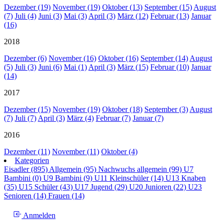
Dezember (19)
November (19)
Oktober (13)
September (15)
August
(7)
Juli (4)
Juni (3)
Mai (3)
April (3)
März (12)
Februar (13)
Januar
(16)
2018
Dezember (6)
November (16)
Oktober (16)
September (14)
August
(5)
Juli (3)
Juni (6)
Mai (1)
April (3)
März (15)
Februar (10)
Januar
(14)
2017
Dezember (15)
November (19)
Oktober (18)
September (3)
August
(7)
Juli (7)
April (3)
März (4)
Februar (7)
Januar (7)
2016
Dezember (11)
November (11)
Oktober (4)
Kategorien
Eisadler (895)
Allgemein (95)
Nachwuchs allgemein (99)
U7
Bambini (0)
U9 Bambini (9)
U11 Kleinschüler (14)
U13 Knaben
(35)
U15 Schüler (43)
U17 Jugend (29)
U20 Junioren (22)
U23
Senioren (14)
Frauen (14)
Anmelden