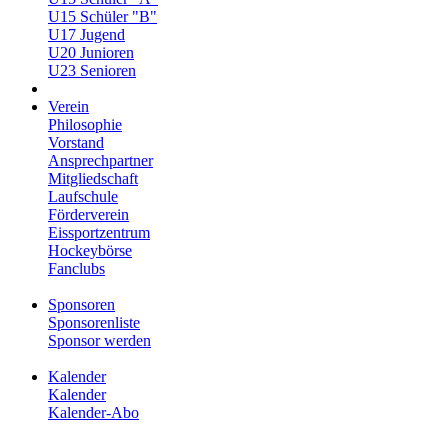
U15 Schüler "B"
U17 Jugend
U20 Junioren
U23 Senioren
Verein
Philosophie
Vorstand
Ansprechpartner
Mitgliedschaft
Laufschule
Förderverein
Eissportzentrum
Hockeybörse
Fanclubs
Sponsoren
Sponsorenliste
Sponsor werden
Kalender
Kalender
Kalender-Abo