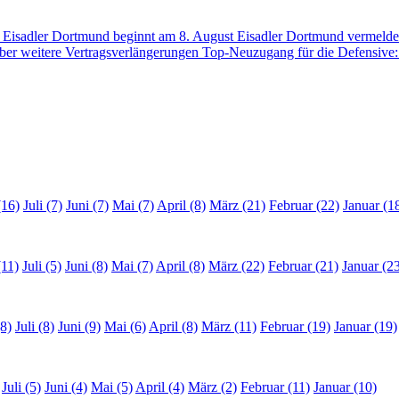
der Eisadler Dortmund beginnt am 8. August
Eisadler Dortmund vermelde
über weitere Vertragsverlängerungen
Top-Neuzugang für die Defensive:
(16)
Juli (7)
Juni (7)
Mai (7)
April (8)
März (21)
Februar (22)
Januar (1
(11)
Juli (5)
Juni (8)
Mai (7)
April (8)
März (22)
Februar (21)
Januar (2
8)
Juli (8)
Juni (9)
Mai (6)
April (8)
März (11)
Februar (19)
Januar (19)
Juli (5)
Juni (4)
Mai (5)
April (4)
März (2)
Februar (11)
Januar (10)