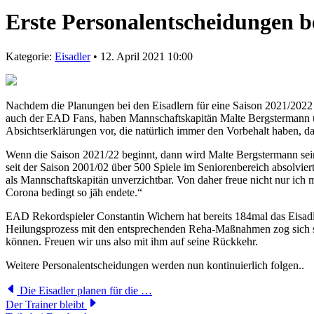
Erste Personalentscheidungen b
Kategorie:
Eisadler
• 12. April 2021 10:00
Nachdem die Planungen bei den Eisadlern für eine Saison 2021/2022 
auch der EAD Fans, haben Mannschaftskapitän Malte Bergstermann u
Absichtserklärungen vor, die natürlich immer den Vorbehalt haben, das
Wenn die Saison 2021/22 beginnt, dann wird Malte Bergstermann seine 9
seit der Saison 2001/02 über 500 Spiele im Seniorenbereich absolviert
als Mannschaftskapitän unverzichtbar. Von daher freue nicht nur ich m
Corona bedingt so jäh endete.“
EAD Rekordspieler Constantin Wichern hat bereits 184mal das Eisadle
Heilungsprozess mit den entsprechenden Reha-Maßnahmen zog sich sehr
können. Freuen wir uns also mit ihm auf seine Rückkehr.
Weitere Personalentscheidungen werden nun kontinuierlich folgen..
Die Eisadler planen für die …
Der Trainer bleibt