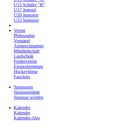
U15 Schüler "B"
U17 Jugend
U20 Junioren
U23 Senioren
Verein
Philosophie
Vorstand
Ansprechpartner
Mitgliedschaft
Laufschule
Förderverein
Eissportzentrum
Hockeybörse
Fanclubs
Sponsoren
Sponsorenliste
Sponsor werden
Kalender
Kalender
Kalender-Abo