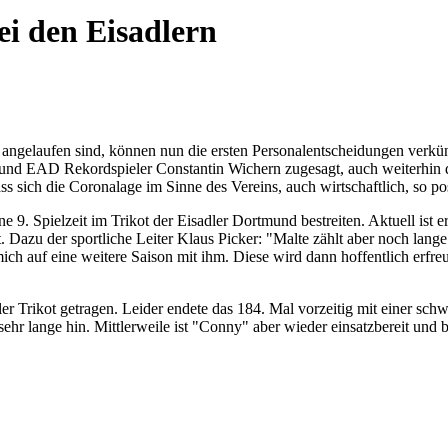
ei den Eisadlern
angelaufen sind, können nun die ersten Personalentscheidungen verkün
nd EAD Rekordspieler Constantin Wichern zugesagt, auch weiterhin d
s sich die Coronalage im Sinne des Vereins, auch wirtschaftlich, so pos
. Spielzeit im Trikot der Eisadler Dortmund bestreiten. Aktuell ist er 
. Dazu der sportliche Leiter Klaus Picker: "Malte zählt aber noch lange
ich auf eine weitere Saison mit ihm. Diese wird dann hoffentlich erfreul
r Trikot getragen. Leider endete das 184. Mal vorzeitig mit einer sc
 lange hin. Mittlerweile ist "Conny" aber wieder einsatzbereit und br