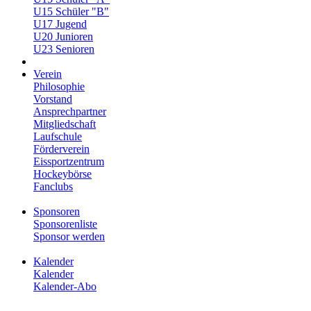
U15 Schüler "B"
U17 Jugend
U20 Junioren
U23 Senioren
Verein
Philosophie
Vorstand
Ansprechpartner
Mitgliedschaft
Laufschule
Förderverein
Eissportzentrum
Hockeybörse
Fanclubs
Sponsoren
Sponsorenliste
Sponsor werden
Kalender
Kalender
Kalender-Abo