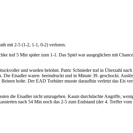
h mit 2-5 (1-2, 1-1, 0-2) verloren.
chke traf 5 Min später zum 1-1. Das Spiel war ausgeglichen mit Chance
druckvoller und wurden belohnt. Patric Schnieder traf in Überzahl nac
Die Eisadler waren beeindruckt und in Minute 39. geschockt. Auslöser
 Beinen holte. Der EAD Torhüter musste daraufhin verletzt das Eis ve
ussten die Eisadler nicht umzugehen. Kaum durchdachte Angriffe, weni
 kassierten nach 54 Min noch das 2-5 zum Endstand (der 4. Treffer vom 