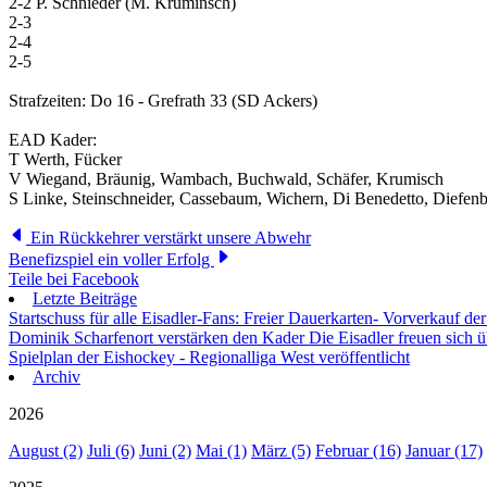
2-2 P. Schnieder (M. Kruminsch)
2-3
2-4
2-5
Strafzeiten: Do 16 - Grefrath 33 (SD Ackers)
EAD Kader:
T Werth, Fücker
V Wiegand, Bräunig, Wambach, Buchwald, Schäfer, Krumisch
S Linke, Steinschneider, Cassebaum, Wichern, Di Benedetto, Diefenba
Ein Rückkehrer verstärkt unsere Abwehr
Benefizspiel ein voller Erfolg
Teile bei Facebook
Letzte Beiträge
Startschuss für alle Eisadler-Fans: Freier Dauerkarten- Vorverkauf 
Dominik Scharfenort verstärken den Kader
Die Eisadler freuen sich 
Spielplan der Eishockey - Regionalliga West veröffentlicht
Archiv
2026
August (2)
Juli (6)
Juni (2)
Mai (1)
März (5)
Februar (16)
Januar (17)