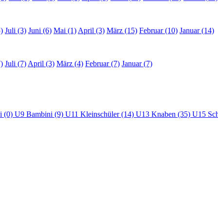
)
Juli (3)
Juni (6)
Mai (1)
April (3)
März (15)
Februar (10)
Januar (14)
)
Juli (7)
April (3)
März (4)
Februar (7)
Januar (7)
i (0)
U9 Bambini (9)
U11 Kleinschüler (14)
U13 Knaben (35)
U15 Sch