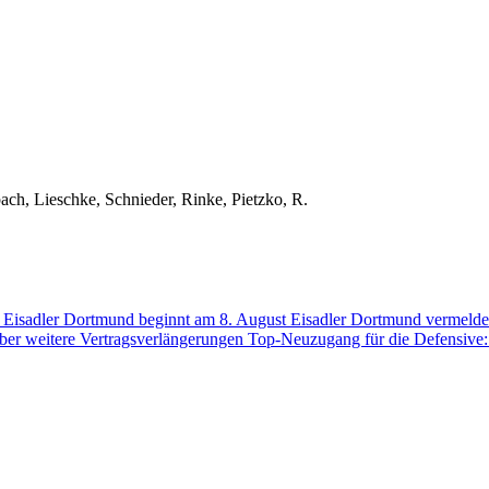
ch, Lieschke, Schnieder, Rinke, Pietzko, R.
der Eisadler Dortmund beginnt am 8. August
Eisadler Dortmund vermelde
über weitere Vertragsverlängerungen
Top-Neuzugang für die Defensive: