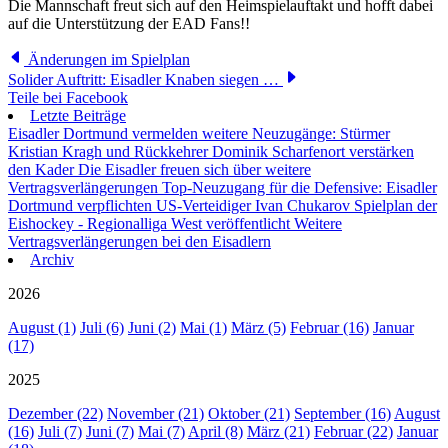
Die Mannschaft freut sich auf den Heimspielauftakt und hofft dabei
auf die Unterstützung der EAD Fans!!
Änderungen im Spielplan
Solider Auftritt: Eisadler Knaben siegen …
Teile bei Facebook
Letzte Beiträge
Eisadler Dortmund vermelden weitere Neuzugänge: Stürmer
Kristian Kragh und Rückkehrer Dominik Scharfenort verstärken
den Kader
Die Eisadler freuen sich über weitere
Vertragsverlängerungen
Top-Neuzugang für die Defensive: Eisadler
Dortmund verpflichten US-Verteidiger Ivan Chukarov
Spielplan der
Eishockey - Regionalliga West veröffentlicht
Weitere
Vertragsverlängerungen bei den Eisadlern
Archiv
2026
August (1)
Juli (6)
Juni (2)
Mai (1)
März (5)
Februar (16)
Januar
(17)
2025
Dezember (22)
November (21)
Oktober (21)
September (16)
August
(16)
Juli (7)
Juni (7)
Mai (7)
April (8)
März (21)
Februar (22)
Januar