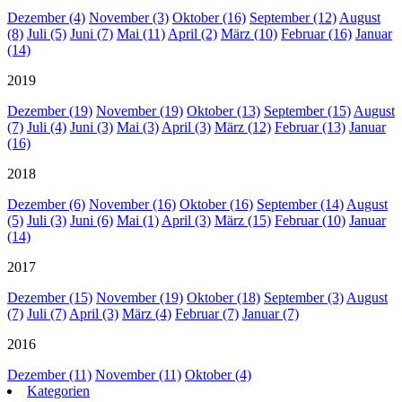
Dezember (4)
November (3)
Oktober (16)
September (12)
August
(8)
Juli (5)
Juni (7)
Mai (11)
April (2)
März (10)
Februar (16)
Januar
(14)
2019
Dezember (19)
November (19)
Oktober (13)
September (15)
August
(7)
Juli (4)
Juni (3)
Mai (3)
April (3)
März (12)
Februar (13)
Januar
(16)
2018
Dezember (6)
November (16)
Oktober (16)
September (14)
August
(5)
Juli (3)
Juni (6)
Mai (1)
April (3)
März (15)
Februar (10)
Januar
(14)
2017
Dezember (15)
November (19)
Oktober (18)
September (3)
August
(7)
Juli (7)
April (3)
März (4)
Februar (7)
Januar (7)
2016
Dezember (11)
November (11)
Oktober (4)
Kategorien