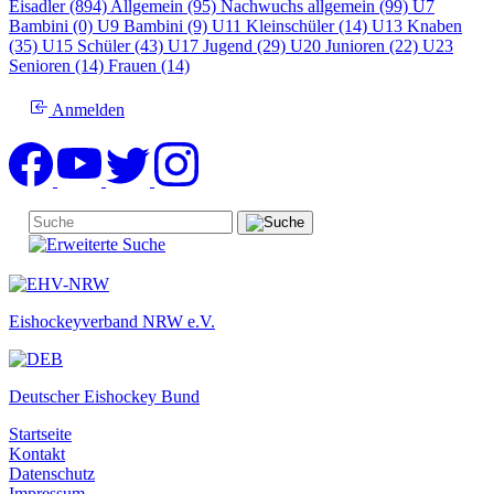
Eisadler (894)
Allgemein (95)
Nachwuchs allgemein (99)
U7
Bambini (0)
U9 Bambini (9)
U11 Kleinschüler (14)
U13 Knaben
(35)
U15 Schüler (43)
U17 Jugend (29)
U20 Junioren (22)
U23
Senioren (14)
Frauen (14)
Anmelden
Eishockeyverband NRW e.V.
Deutscher Eishockey Bund
Startseite
Kontakt
Datenschutz
Impressum