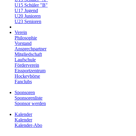
U15 Schüler "B"
U17 Jugend
U20 Junioren
U23 Senioren
Verein
Philosophie
Vorstand
Ansprechpartner
Mitgliedschaft
Laufschule
Förderverein
Eissportzentrum
Hockeybörse
Fanclubs
Sponsoren
Sponsorenliste
Sponsor werden
Kalender
Kalender
Kalender-Abo