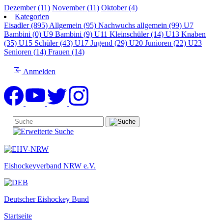
Dezember (11)
November (11)
Oktober (4)
Kategorien
Eisadler (895)
Allgemein (95)
Nachwuchs allgemein (99)
U7
Bambini (0)
U9 Bambini (9)
U11 Kleinschüler (14)
U13 Knaben
(35)
U15 Schüler (43)
U17 Jugend (29)
U20 Junioren (22)
U23
Senioren (14)
Frauen (14)
Anmelden
Eishockeyverband NRW e.V.
Deutscher Eishockey Bund
Startseite