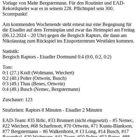
Vorlage von Malte Bergstermann. Für den Routinier und EAD-
Rekordspieler war es in seinem 228. Pflichtspiel sein 300.
Scorerpunkt!
Am kommenden Wochenende steht erneut nur eine Begegnung für
die Eisadler auf dem Terminplan und zwar das Heimspiel am Freitag
(06.12.2024 – 20 Uhr) gegen die Bergisch Raptors, die dann am
Nikolaustag zum Rückspiel ins Eissportzentrum Westfalen kommen.
Statistik:
Bergisch Raptors - Eisadler Dortmund 0:4 (0:0, 0:2, 0:2)
Tore:
0:1 (27.) Kraft (Woltmann, Wiechert)
0:2 (40.) Polter (Ortwein, Busch)
0:3 (49.) Thau (Benes, Ortwein)
0:4 (49.) Busch (Nemec, Bergstermann)
Zuschauer: 123
Strafzeiten: Raptors 8 Minuten - Eisadler 2 Minuten
EAD-Team: #35 Brlic, #33 Brunnert (nicht eingesetzt) – #5 Nemec,
#22 Wiechert, #68 Scharfenort, #70 Ortwein, #71 Kuntu-Blankson,
#77 Bergstermann – #6 Walkenhorst, # 13 Long, #14 Busch, #17
Rosenthal, #20 Woltmann, #41 Trapp, #50 Polter, #53 Benes, #88