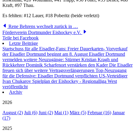
Kraft, #97 Thau.
Es fehlten: #12 Lauer, #18 Poberitz (beide verletzt)
Rene Behrens wechselt zurück in …
Förderverein Dortmunder Eishockey e.V.
Teile bei Facebook
Letzte Beiträge
Startschuss für alle Eisadler-Fans: Freier Dauerkarten- Vorverkauf
der Eisadler Dortmund beginnt am 8. August
Eisadler Dortmund
vermelden weitere Neuzugänge: Stürmer Kristian Kragh und
Rückkehrer Dominik Scharfenort verstärken den Kader
Die Eisadler
freuen sich über weitere Vertragsverlängerungen
Top-Neuzugang
für die Defensive: Eisadler Dortmund verpflichten US-Verteidiger
Ivan Chukarov
Spielplan der Eishockey - Regionalliga West
veröffentlicht
Archiv
2026
August (2)
Juli (6)
Juni (2)
Mai (1)
März (5)
Februar (16)
Januar
(17)
2025