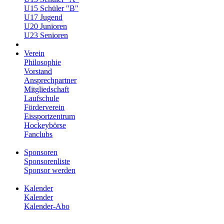
U15 Schüler "B"
U17 Jugend
U20 Junioren
U23 Senioren
Verein
Philosophie
Vorstand
Ansprechpartner
Mitgliedschaft
Laufschule
Förderverein
Eissportzentrum
Hockeybörse
Fanclubs
Sponsoren
Sponsorenliste
Sponsor werden
Kalender
Kalender
Kalender-Abo