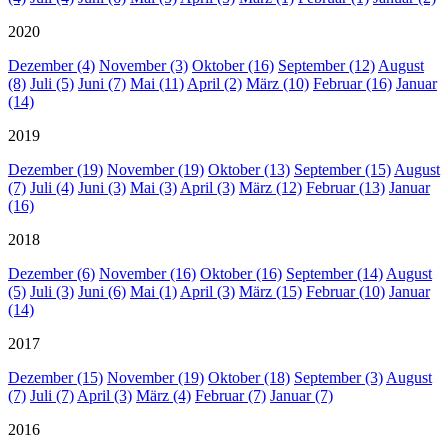
2020
Dezember (4)
November (3)
Oktober (16)
September (12)
August
(8)
Juli (5)
Juni (7)
Mai (11)
April (2)
März (10)
Februar (16)
Januar
(14)
2019
Dezember (19)
November (19)
Oktober (13)
September (15)
August
(7)
Juli (4)
Juni (3)
Mai (3)
April (3)
März (12)
Februar (13)
Januar
(16)
2018
Dezember (6)
November (16)
Oktober (16)
September (14)
August
(5)
Juli (3)
Juni (6)
Mai (1)
April (3)
März (15)
Februar (10)
Januar
(14)
2017
Dezember (15)
November (19)
Oktober (18)
September (3)
August
(7)
Juli (7)
April (3)
März (4)
Februar (7)
Januar (7)
2016