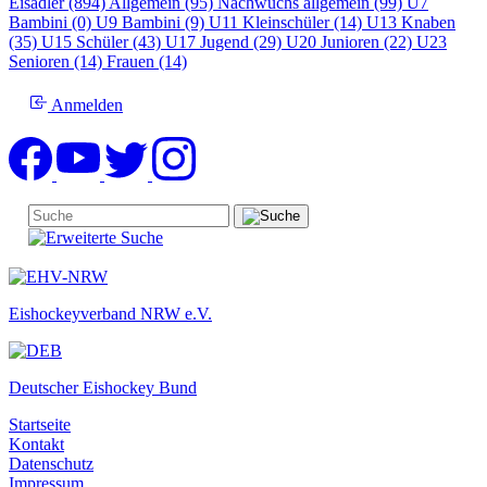
Eisadler (894)
Allgemein (95)
Nachwuchs allgemein (99)
U7
Bambini (0)
U9 Bambini (9)
U11 Kleinschüler (14)
U13 Knaben
(35)
U15 Schüler (43)
U17 Jugend (29)
U20 Junioren (22)
U23
Senioren (14)
Frauen (14)
Anmelden
Eishockeyverband NRW e.V.
Deutscher Eishockey Bund
Startseite
Kontakt
Datenschutz
Impressum