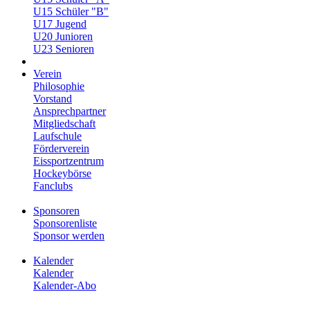
U15 Schüler "B"
U17 Jugend
U20 Junioren
U23 Senioren
Verein
Philosophie
Vorstand
Ansprechpartner
Mitgliedschaft
Laufschule
Förderverein
Eissportzentrum
Hockeybörse
Fanclubs
Sponsoren
Sponsorenliste
Sponsor werden
Kalender
Kalender
Kalender-Abo