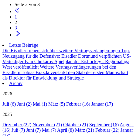
Seite 2 von 3
1
2
3
Letzte Beiträge
Die Eisadler freuen sich über weitere Vertragsverlängerungen
Top-
Neuzugang für die Defensive: Eisadler Dortmund verpflichten US-
Verteidiger Ivan Chukarov
Spielplan der Eishockey - Regionalliga
West veröffentlicht
Weitere Vertragsverlängerungen bei den
Eisadlern
Tobias Brazda verstärkt den Stab der ersten Mannschaft
als Direktor für Entwicklung und Strategie
Archiv
2026
Juli (6)
Juni (2)
Mai (1)
März (5)
Februar (16)
Januar (17)
2025
Dezember (22)
November (21)
Oktober (21)
September (16)
August
(16)
Juli (7)
Juni (7)
Mai (7)
April (8)
März (21)
Februar (22)
Januar
(18)