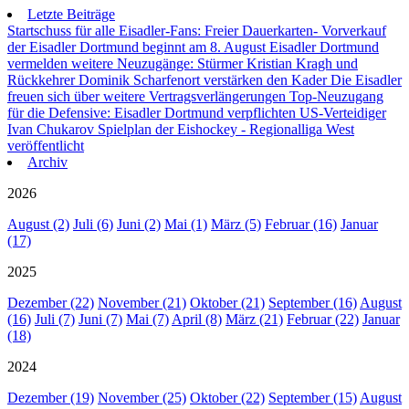
Letzte Beiträge
Startschuss für alle Eisadler-Fans: Freier Dauerkarten- Vorverkauf
der Eisadler Dortmund beginnt am 8. August
Eisadler Dortmund
vermelden weitere Neuzugänge: Stürmer Kristian Kragh und
Rückkehrer Dominik Scharfenort verstärken den Kader
Die Eisadler
freuen sich über weitere Vertragsverlängerungen
Top-Neuzugang
für die Defensive: Eisadler Dortmund verpflichten US-Verteidiger
Ivan Chukarov
Spielplan der Eishockey - Regionalliga West
veröffentlicht
Archiv
2026
August (2)
Juli (6)
Juni (2)
Mai (1)
März (5)
Februar (16)
Januar
(17)
2025
Dezember (22)
November (21)
Oktober (21)
September (16)
August
(16)
Juli (7)
Juni (7)
Mai (7)
April (8)
März (21)
Februar (22)
Januar
(18)
2024
Dezember (19)
November (25)
Oktober (22)
September (15)
August