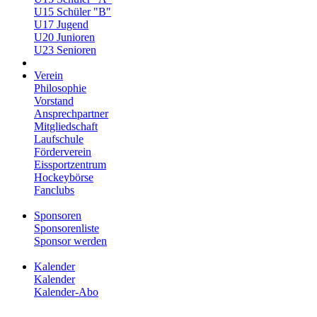
U15 Schüler "B"
U17 Jugend
U20 Junioren
U23 Senioren
Verein
Philosophie
Vorstand
Ansprechpartner
Mitgliedschaft
Laufschule
Förderverein
Eissportzentrum
Hockeybörse
Fanclubs
Sponsoren
Sponsorenliste
Sponsor werden
Kalender
Kalender
Kalender-Abo