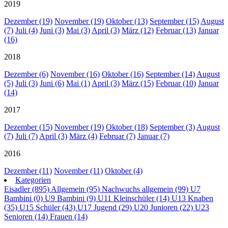
2019
Dezember (19)
November (19)
Oktober (13)
September (15)
August
(7)
Juli (4)
Juni (3)
Mai (3)
April (3)
März (12)
Februar (13)
Januar
(16)
2018
Dezember (6)
November (16)
Oktober (16)
September (14)
August
(5)
Juli (3)
Juni (6)
Mai (1)
April (3)
März (15)
Februar (10)
Januar
(14)
2017
Dezember (15)
November (19)
Oktober (18)
September (3)
August
(7)
Juli (7)
April (3)
März (4)
Februar (7)
Januar (7)
2016
Dezember (11)
November (11)
Oktober (4)
Kategorien
Eisadler (895)
Allgemein (95)
Nachwuchs allgemein (99)
U7
Bambini (0)
U9 Bambini (9)
U11 Kleinschüler (14)
U13 Knaben
(35)
U15 Schüler (43)
U17 Jugend (29)
U20 Junioren (22)
U23
Senioren (14)
Frauen (14)