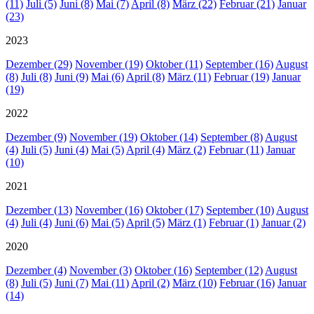
(11)
Juli (5)
Juni (8)
Mai (7)
April (8)
März (22)
Februar (21)
Januar
(23)
2023
Dezember (29)
November (19)
Oktober (11)
September (16)
August
(8)
Juli (8)
Juni (9)
Mai (6)
April (8)
März (11)
Februar (19)
Januar
(19)
2022
Dezember (9)
November (19)
Oktober (14)
September (8)
August
(4)
Juli (5)
Juni (4)
Mai (5)
April (4)
März (2)
Februar (11)
Januar
(10)
2021
Dezember (13)
November (16)
Oktober (17)
September (10)
August
(4)
Juli (4)
Juni (6)
Mai (5)
April (5)
März (1)
Februar (1)
Januar (2)
2020
Dezember (4)
November (3)
Oktober (16)
September (12)
August
(8)
Juli (5)
Juni (7)
Mai (11)
April (2)
März (10)
Februar (16)
Januar
(14)