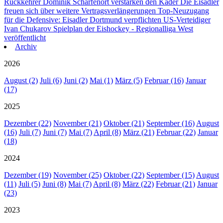
Rückkehrer Dominik Scharfenort verstärken den Kader
Die Eisadler
freuen sich über weitere Vertragsverlängerungen
Top-Neuzugang
für die Defensive: Eisadler Dortmund verpflichten US-Verteidiger
Ivan Chukarov
Spielplan der Eishockey - Regionalliga West
veröffentlicht
Archiv
2026
August (2)
Juli (6)
Juni (2)
Mai (1)
März (5)
Februar (16)
Januar
(17)
2025
Dezember (22)
November (21)
Oktober (21)
September (16)
August
(16)
Juli (7)
Juni (7)
Mai (7)
April (8)
März (21)
Februar (22)
Januar
(18)
2024
Dezember (19)
November (25)
Oktober (22)
September (15)
August
(11)
Juli (5)
Juni (8)
Mai (7)
April (8)
März (22)
Februar (21)
Januar
(23)
2023