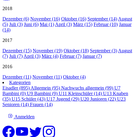
2018
Dezember (6)
November (16)
Oktober (16)
September (14)
August
(5)
Juli (3)
Juni (6)
Mai (1)
April (3)
März (15)
Februar (10)
Januar
(14)
2017
Dezember (15)
November (19)
Oktober (18)
September (3)
August
(7)
Juli (7)
April (3)
März (4)
Februar (7)
Januar (7)
2016
Dezember (11)
November (11)
Oktober (4)
Kategorien
Eisadler (895)
Allgemein (95)
Nachwuchs allgemein (99)
U7
Bambini (0)
U9 Bambini (9)
U11 Kleinschüler (14)
U13 Knaben
(35)
U15 Schüler (43)
U17 Jugend (29)
U20 Junioren (22)
U23
Senioren (14)
Frauen (14)
Anmelden