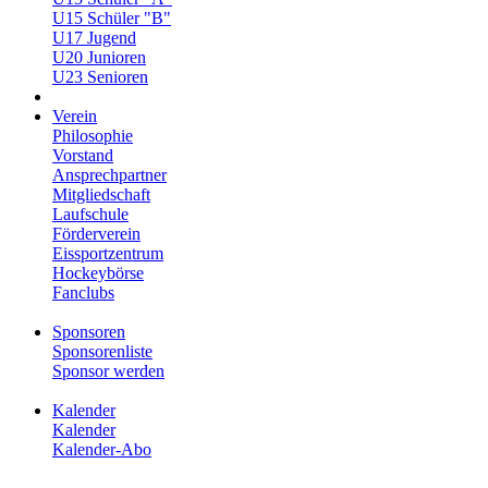
U15 Schüler "B"
U17 Jugend
U20 Junioren
U23 Senioren
Verein
Philosophie
Vorstand
Ansprechpartner
Mitgliedschaft
Laufschule
Förderverein
Eissportzentrum
Hockeybörse
Fanclubs
Sponsoren
Sponsorenliste
Sponsor werden
Kalender
Kalender
Kalender-Abo