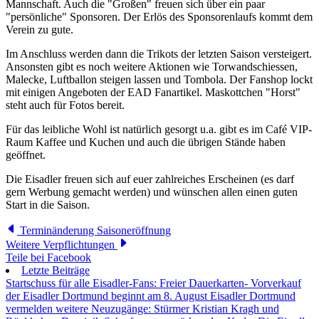
Mannschaft. Auch die "Großen" freuen sich über ein paar
"persönliche" Sponsoren. Der Erlös des Sponsorenlaufs kommt dem
Verein zu gute.
Im Anschluss werden dann die Trikots der letzten Saison versteigert.
Ansonsten gibt es noch weitere Aktionen wie Torwandschiessen,
Malecke, Luftballon steigen lassen und Tombola. Der Fanshop lockt
mit einigen Angeboten der EAD Fanartikel. Maskottchen "Horst"
steht auch für Fotos bereit.
Für das leibliche Wohl ist natürlich gesorgt u.a. gibt es im Café VIP-
Raum Kaffee und Kuchen und auch die übrigen Stände haben
geöffnet.
Die Eisadler freuen sich auf euer zahlreiches Erscheinen (es darf
gern Werbung gemacht werden) und wünschen allen einen guten
Start in die Saison.
Terminänderung Saisoneröffnung
Weitere Verpflichtungen
Teile bei Facebook
Letzte Beiträge
Startschuss für alle Eisadler-Fans: Freier Dauerkarten- Vorverkauf
der Eisadler Dortmund beginnt am 8. August
Eisadler Dortmund
vermelden weitere Neuzugänge: Stürmer Kristian Kragh und