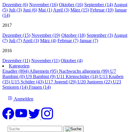
Dezember (6)
November (16)
Oktober (16)
September (14)
August
(5)
Juli (3)
Juni (6)
Mai (1)
April (3)
März (15)
Februar (10)
Januar
(14)
2017
Dezember (15)
November (19)
Oktober (18)
September (3)
August
(7)
Juli (7)
April (3)
März (4)
Februar (7)
Januar (7)
2016
Dezember (11)
November (11)
Oktober (4)
Kategorien
Eisadler (894)
Allgemein (95)
Nachwuchs allgemein (99)
U7
Bambini (0)
U9 Bambini (9)
U11 Kleinschüler (14)
U13 Knaben
(35)
U15 Schüler (43)
U17 Jugend (29)
U20 Junioren (22)
U23
Senioren (14)
Frauen (14)
Anmelden