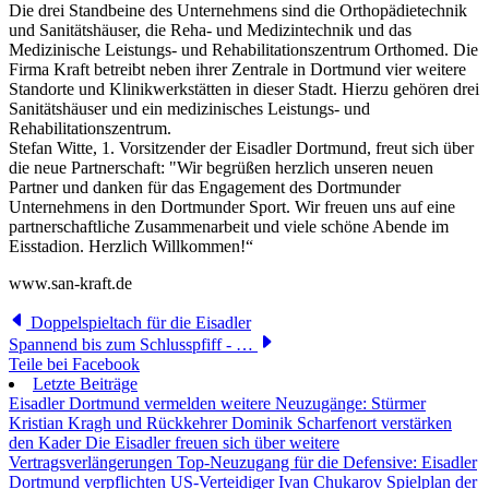
Die drei Standbeine des Unternehmens sind die Orthopädietechnik
und Sanitätshäuser, die Reha- und Medizintechnik und das
Medizinische Leistungs- und Rehabilitationszentrum Orthomed. Die
Firma Kraft betreibt neben ihrer Zentrale in Dortmund vier weitere
Standorte und Klinikwerkstätten in dieser Stadt. Hierzu gehören drei
Sanitätshäuser und ein medizinisches Leistungs- und
Rehabilitationszentrum.
Stefan Witte, 1. Vorsitzender der Eisadler Dortmund, freut sich über
die neue Partnerschaft: "Wir begrüßen herzlich unseren neuen
Partner und danken für das Engagement des Dortmunder
Unternehmens in den Dortmunder Sport. Wir freuen uns auf eine
partnerschaftliche Zusammenarbeit und viele schöne Abende im
Eisstadion. Herzlich Willkommen!“
www.san-kraft.de
Doppelspieltach für die Eisadler
Spannend bis zum Schlusspfiff - …
Teile bei Facebook
Letzte Beiträge
Eisadler Dortmund vermelden weitere Neuzugänge: Stürmer
Kristian Kragh und Rückkehrer Dominik Scharfenort verstärken
den Kader
Die Eisadler freuen sich über weitere
Vertragsverlängerungen
Top-Neuzugang für die Defensive: Eisadler
Dortmund verpflichten US-Verteidiger Ivan Chukarov
Spielplan der