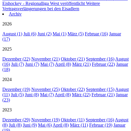
Eishockey - Regionalliga West veröffentlicht
Weitere
Vertragsverlängerungen bei den Eisadlern
Archiv
2026
August (1)
Juli (6)
Juni (2)
Mai (1)
März (5)
Februar (16)
Januar
(17)
2025
Dezember (22)
November (21)
Oktober (21)
September (16)
August
(16)
Juli (7)
Juni (7)
Mai (7)
April (8)
März (21)
Februar (22)
Januar
(18)
2024
Dezember (19)
November (25)
Oktober (22)
September (15)
August
(11)
Juli (5)
Juni (8)
Mai (7)
April (8)
März (22)
Februar (21)
Januar
(23)
2023
Dezember (29)
November (19)
Oktober (11)
September (16)
August
(8)
Juli (8)
Juni (9)
Mai (6)
April (8)
März (11)
Februar (19)
Januar
(19)