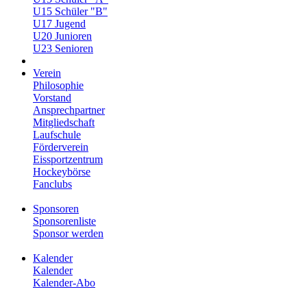
U15 Schüler "B"
U17 Jugend
U20 Junioren
U23 Senioren
Verein
Philosophie
Vorstand
Ansprechpartner
Mitgliedschaft
Laufschule
Förderverein
Eissportzentrum
Hockeybörse
Fanclubs
Sponsoren
Sponsorenliste
Sponsor werden
Kalender
Kalender
Kalender-Abo