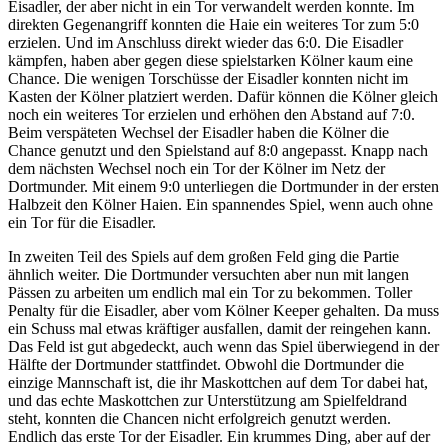
Eisadler, der aber nicht in ein Tor verwandelt werden konnte. Im
direkten Gegenangriff konnten die Haie ein weiteres Tor zum 5:0
erzielen. Und im Anschluss direkt wieder das 6:0. Die Eisadler
kämpfen, haben aber gegen diese spielstarken Kölner kaum eine
Chance. Die wenigen Torschüsse der Eisadler konnten nicht im
Kasten der Kölner platziert werden. Dafür können die Kölner gleich
noch ein weiteres Tor erzielen und erhöhen den Abstand auf 7:0.
Beim verspäteten Wechsel der Eisadler haben die Kölner die
Chance genutzt und den Spielstand auf 8:0 angepasst. Knapp nach
dem nächsten Wechsel noch ein Tor der Kölner im Netz der
Dortmunder. Mit einem 9:0 unterliegen die Dortmunder in der ersten
Halbzeit den Kölner Haien. Ein spannendes Spiel, wenn auch ohne
ein Tor für die Eisadler.
In zweiten Teil des Spiels auf dem großen Feld ging die Partie
ähnlich weiter. Die Dortmunder versuchten aber nun mit langen
Pässen zu arbeiten um endlich mal ein Tor zu bekommen. Toller
Penalty für die Eisadler, aber vom Kölner Keeper gehalten. Da muss
ein Schuss mal etwas kräftiger ausfallen, damit der reingehen kann.
Das Feld ist gut abgedeckt, auch wenn das Spiel überwiegend in der
Hälfte der Dortmunder stattfindet. Obwohl die Dortmunder die
einzige Mannschaft ist, die ihr Maskottchen auf dem Tor dabei hat,
und das echte Maskottchen zur Unterstützung am Spielfeldrand
steht, konnten die Chancen nicht erfolgreich genutzt werden.
Endlich das erste Tor der Eisadler. Ein krummes Ding, aber auf der