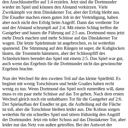
den Anschlusstreffer auf 1:4 erzielen. Jetzt sind die Dortmunder
wieder im Spiel und können den Abstand verkürzen. Viele
Zweikämpfe vor dem Dinslakener Tor, aber der Erfolg bleibt aus.
Die Eisadler machen einen guten Job in der Verteidigung, haben
aber noch nicht den Erfolg beim Angriff. Dann das verdiente Tor
und der Abstand schrumpft auf 2:4. Mit einem Schlag treffen die
Gastgeber und bauen die Führung auf 2:5 aus. Dortmund muss jetzt
mehr Druck machen und mehr Schüsse auf das Dinslakener Tor
wagen. Die letzte Spielminute ist angebrochen, es ist weiterhin
spannend. Die Stimmung auf den Rängen ist super, die Kuhglocken
läuten, die Trommeln hämmern, aber der Schlusspfiff des
Schiedsrichters beendet das Spiel mit einem 2:5. Das Spiel war gut,
auch wenn das Ergebnis für die Dortmunder nicht das gewünschte
Ergebnis brachte.
Nun der Wechsel für den zweiten Teil auf das kleine Spielfeld. Es
beginnt mit wenig Torschüssen und beide Goalies haben recht
wenig zu tun. Wenn Dortmund das Spiel noch rumreißen will, dann
muss es ein paar mehr Schüsse auf das Tor geben. Nach dem ersten
Wechsel gleich noch ein unhaltbares Tor für die Gastgeber auf 2:6.
Der Spielaufbau der Eisadler ist gut, die Aufteilung auf die Fläche
ist toll, aber die Torschüsse bleiben leider aus. Die Kobras sorgen
weiterhin für ein schnelles Spiel und stören frühzeitig den Angriff
der Dortmunder. Jetzt ein toller Schuss auf das Dinslakener Tor, aber
leider nur das Netz von außen getroffen. Bei der Antwort der