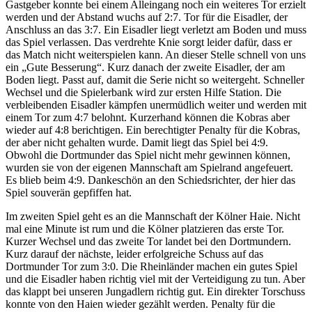
Gastgeber konnte bei einem Alleingang noch ein weiteres Tor erzielt
werden und der Abstand wuchs auf 2:7. Tor für die Eisadler, der
Anschluss an das 3:7. Ein Eisadler liegt verletzt am Boden und muss
das Spiel verlassen. Das verdrehte Knie sorgt leider dafür, dass er
das Match nicht weiterspielen kann. An dieser Stelle schnell von uns
ein „Gute Besserung“. Kurz danach der zweite Eisadler, der am
Boden liegt. Passt auf, damit die Serie nicht so weitergeht. Schneller
Wechsel und die Spielerbank wird zur ersten Hilfe Station. Die
verbleibenden Eisadler kämpfen unermüdlich weiter und werden mit
einem Tor zum 4:7 belohnt. Kurzerhand können die Kobras aber
wieder auf 4:8 berichtigen. Ein berechtigter Penalty für die Kobras,
der aber nicht gehalten wurde. Damit liegt das Spiel bei 4:9.
Obwohl die Dortmunder das Spiel nicht mehr gewinnen können,
wurden sie von der eigenen Mannschaft am Spielrand angefeuert.
Es blieb beim 4:9. Dankeschön an den Schiedsrichter, der hier das
Spiel souverän gepfiffen hat.
Im zweiten Spiel geht es an die Mannschaft der Kölner Haie. Nicht
mal eine Minute ist rum und die Kölner platzieren das erste Tor.
Kurzer Wechsel und das zweite Tor landet bei den Dortmundern.
Kurz darauf der nächste, leider erfolgreiche Schuss auf das
Dortmunder Tor zum 3:0. Die Rheinländer machen ein gutes Spiel
und die Eisadler haben richtig viel mit der Verteidigung zu tun. Aber
das klappt bei unseren Jungadlern richtig gut. Ein direkter Torschuss
konnte von den Haien wieder gezählt werden. Penalty für die