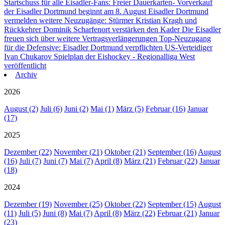
Startschuss für alle Eisadler-Fans: Freier Dauerkarten- Vorverkauf
der Eisadler Dortmund beginnt am 8. August
Eisadler Dortmund
vermelden weitere Neuzugänge: Stürmer Kristian Kragh und
Rückkehrer Dominik Scharfenort verstärken den Kader
Die Eisadler
freuen sich über weitere Vertragsverlängerungen
Top-Neuzugang
für die Defensive: Eisadler Dortmund verpflichten US-Verteidiger
Ivan Chukarov
Spielplan der Eishockey - Regionalliga West
veröffentlicht
Archiv
2026
August (2)
Juli (6)
Juni (2)
Mai (1)
März (5)
Februar (16)
Januar
(17)
2025
Dezember (22)
November (21)
Oktober (21)
September (16)
August
(16)
Juli (7)
Juni (7)
Mai (7)
April (8)
März (21)
Februar (22)
Januar
(18)
2024
Dezember (19)
November (25)
Oktober (22)
September (15)
August
(11)
Juli (5)
Juni (8)
Mai (7)
April (8)
März (22)
Februar (21)
Januar
(23)