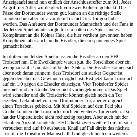
Anzeigetafel stand nun endlich der Anschlusstreffer zum 9:1. Jeder
Angriff der Adler wurde gleich von zwei Kölnern geblockt. Die
Pässe der Dortmunder waren gut, kamen an die richtige Stelle,
konnten dann aber kurz vor dem Tor nicht ins Tor geschubst
werden. Das Anfeuern der Dortmunder Mannschaft und der Fans in
der letzten Spielminute sorgte für ein halten des Spielstandes.
Kompliment an die Kölner Haie, die hier verdient gewonnen haben.
Kompliment aber auch an die Eisadler, die ein spannendes Spiel
gemacht haben.
Im dritten und letzten Spiel mussten die Eisadler an den EHC
Troisdorf ran. Die Zweikämpfe waren gut, die Torschüsse aber ein
wenig zu sanft. Und das auf beiden Seiten. Die Eisadler können sich
aber noch daran erinnern, dass Troisdorf ein starker Gegner ist,
gegen den aber das Gewinnen möglich ist. Erst jetzt kann Troisdorf
auf ein 1:0 gegen die Eisadler einsteigen. Vier Troisdorfer Spieler
umspielt und am Goalie leider nicht vorbeigekommen. Das Spiel
wird schneller und die Troisdorfer können gleich noch ein Tor
erzielen. Geknubbel vor dem Dortmunder Tor, aber erfolgreich
einen Torschuss geblockt. Mit fünf Spielern auf dem Feld plus
Goalie konnten die Troisdorfer noch ein weiteres Tor erzielen. Da
hat der Unparteiische nicht rechtzeitig reagiert. Aber auch mit der
erlaubten Anzahl konnte der EHC direkt zwei weitere Tore für sich
verbuchen und auf 4:0 ausbauen. Knall auf Fall direkt das nächste
Tor für die Troisdorfer Mannschaft. Und gleich noch ein weiteres