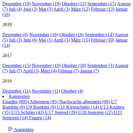
Dezember (19)
November (19)
Oktober (13)
September (15)
August
(7)
Juli (4)
Juni (3)
Mai (3)
April (3)
März (12)
Februar (13)
Januar
(16)
2018
Dezember (6)
November (16)
Oktober (16)
September (14)
August
(5)
Juli (3)
Juni (6)
Mai (1)
April (3)
März (15)
Februar (10)
Januar
(14)
2017
Dezember (15)
November (19)
Oktober (18)
September (3)
August
(7)
Juli (7)
April (3)
März (4)
Februar (7)
Januar (7)
2016
Dezember (11)
November (11)
Oktober (4)
Kategorien
Eisadler (895)
Allgemein (95)
Nachwuchs allgemein (99)
U7
Bambini (0)
U9 Bambini (9)
U11 Kleinschüler (14)
U13 Knaben
(35)
U15 Schüler (43)
U17 Jugend (29)
U20 Junioren (22)
U23
Senioren (14)
Frauen (14)
Anmelden