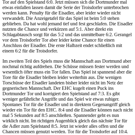
Tor auf den Spielstand 6:0. Jetzt müssen sich die Dortmunder mal
etwas einfallen lassen damit die Serie der Troisdorfer unterbrochen
werden kann. Penalty für die Eisadler, aber leider wieder nicht
verwandelt. Die Anzeigetafel für das Spiel ist beim 5:0 stehen
geblieben. Da hat wohl jemand tief und fest geschlafen. Die Eisadler
nutzten die Chance und verkürzen auf 5:1. Aber direkt ein
Schlagabtausch sorgt für das 5:2 und das unmittelbare 6:2. Gerangel
vor dem Troisdorfer Tor aber leider keine Chance für einen
Anschluss der Eisadler. Die erste Halbzeit endet schließlich mit
einem 6:2 für die Troisdorfer.
Im zweiten Teil des Spiels muss die Mannschaft aus Dortmund aber
nochmal richtig aufdrehen. Die Schüsse müssen fester werden und
wesentlich öfter muss ein Tor fallen. Das Spiel ist spannend aber die
Tore für die Eisadler bleiben leider weiterhin aus. Die wenigen
Torschüsse der Eisadler landeten bisher leider nicht im Netz der
gegnerischen Mannschaft. Der EHC kugelt einen Puck ins
Dortmunder Tor und korrigiert den Spielstand auf 7:3. Es gibt
weniger gefährliche Angriffe und das Spiel wir etwas ruhiger.
Spontanes Tor für die Eisadler und in direktem Gegenangriff gleich
wieder ein Tor für den EHC. 8:4 und die Eisadler können nach nicht
mal 5 Sekunden auf 8:5 anschließen. Spannender geht es nun
wirklich nicht. Im richtigen Augenblick gleich das nächste Tor für
die Adler zum Spielstand 8:5. Jetzt ist wieder alles offen und die
Chancen müssen genutzt werden. Tor für die Troisdorfer auf 10:4.