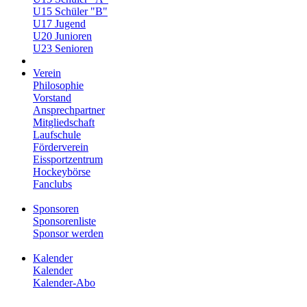
U15 Schüler "B"
U17 Jugend
U20 Junioren
U23 Senioren
Verein
Philosophie
Vorstand
Ansprechpartner
Mitgliedschaft
Laufschule
Förderverein
Eissportzentrum
Hockeybörse
Fanclubs
Sponsoren
Sponsorenliste
Sponsor werden
Kalender
Kalender
Kalender-Abo