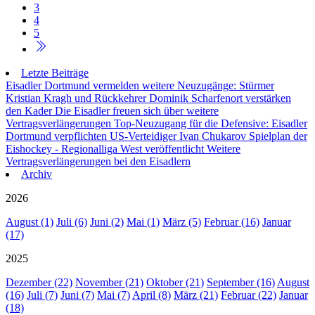
3
4
5
Letzte Beiträge
Eisadler Dortmund vermelden weitere Neuzugänge: Stürmer
Kristian Kragh und Rückkehrer Dominik Scharfenort verstärken
den Kader
Die Eisadler freuen sich über weitere
Vertragsverlängerungen
Top-Neuzugang für die Defensive: Eisadler
Dortmund verpflichten US-Verteidiger Ivan Chukarov
Spielplan der
Eishockey - Regionalliga West veröffentlicht
Weitere
Vertragsverlängerungen bei den Eisadlern
Archiv
2026
August (1)
Juli (6)
Juni (2)
Mai (1)
März (5)
Februar (16)
Januar
(17)
2025
Dezember (22)
November (21)
Oktober (21)
September (16)
August
(16)
Juli (7)
Juni (7)
Mai (7)
April (8)
März (21)
Februar (22)
Januar
(18)