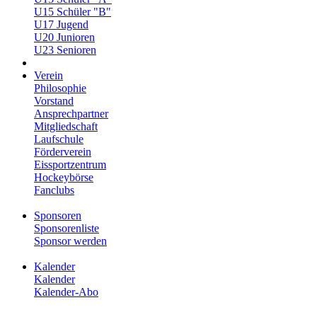
U15 Schüler "B"
U17 Jugend
U20 Junioren
U23 Senioren
Verein
Philosophie
Vorstand
Ansprechpartner
Mitgliedschaft
Laufschule
Förderverein
Eissportzentrum
Hockeybörse
Fanclubs
Sponsoren
Sponsorenliste
Sponsor werden
Kalender
Kalender
Kalender-Abo